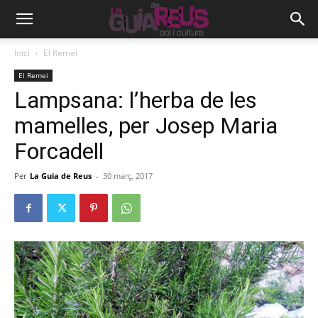
Inici
El Remei
El Remei
Lampsana: l’herba de les
mamelles, per Josep Maria
Forcadell
Per
La Guia de Reus
-
30 març, 2017