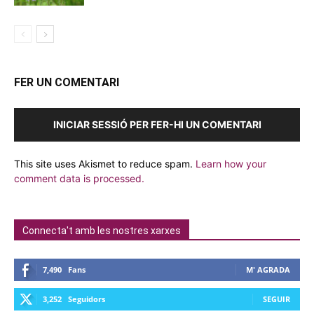
FER UN COMENTARI
INICIAR SESSIÓ PER FER-HI UN COMENTARI
This site uses Akismet to reduce spam.
Learn how your
comment data is processed.
Connecta't amb les nostres xarxes
7,490
Fans
M' AGRADA
3,252
Seguidors
SEGUIR