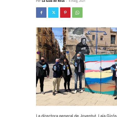
Per
La Guia de Reus
-
4 maig, 2021
La directora general de Joventut, Laia Girós,