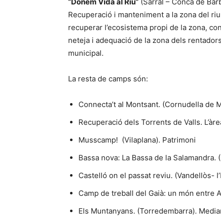
“Donem Vida al Riu”
(Sarral – Conca de Bar
Recuperació i manteniment a la zona del riu V
recuperar l’ecosistema propi de la zona, cont
neteja i adequació de la zona dels rentadors
municipal.
La resta de camps són:
Connecta’t al Montsant. (Cornudella de 
Recuperació dels Torrents de Valls. L’àre
Musscamp! (Vilaplana). Patrimoni
Bassa nova: La Bassa de la Salamandra. 
Castelló on el passat reviu. (Vandellòs- l’
Camp de treball del Gaià: un món entre Alt
Els Muntanyans. (Torredembarra). Media