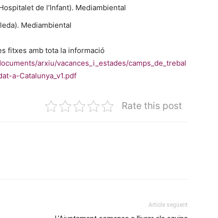
Hospitalet de l’Infant). Mediambiental
oleda). Mediambiental
 fitxes amb tota la informació
/_documents/arxiu/vacances_i_estades/camps_de_trebal
at-a-Catalunya_v1.pdf
Rate this post
Article següent