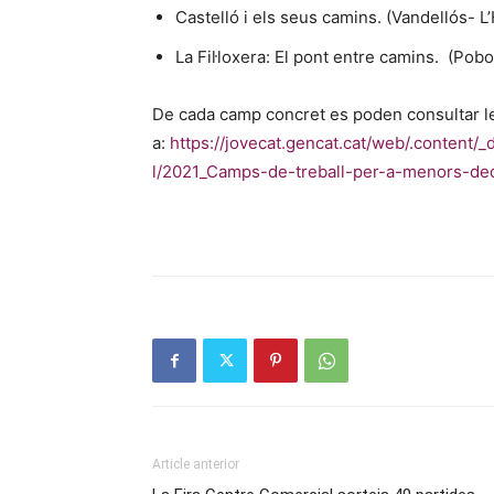
Castelló i els seus camins. (Vandellós- L’
La Fil·loxera: El pont entre camins. (Pob
De cada camp concret es poden consultar les
a:
https://jovecat.gencat.cat/web/.content
l/2021_Camps-de-treball-per-a-menors-ded
Article anterior