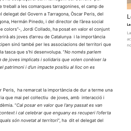
e treball a les comarques tarragonines, el camp de
l delegat del Govern a Tarragona, Òscar Peris, del
L
ona, Hermán Pinedo, i del director de l’àrea social
La
e colors”-, Jordi Collado, ha posat en valor el conjunt
La
erirà als joves d’arreu de Catalunya i la importància
ac
ipen sinó també per les associacions del territori que
no
la tasca que s’hi desenvolupa. “
No només parlem
de joves implicats i solidaris que volen conèixer la
el patrimoni i d’un impacte positiu al lloc on es
ar Peris, ha remarcat la importància de dur a terme una
ia que mai pel col·lectiu de joves, amb interacció i
dèmia. “
Cal posar en valor que l’any passat es van
 context i cal celebrar que enguany es recuperi l’oferta
uals són novetat al territori
“, ha dit el delegat del