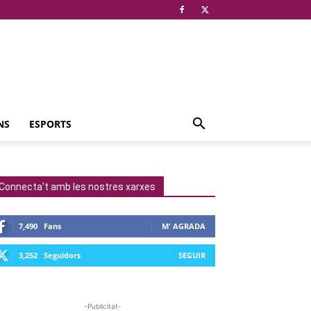
NS
ESPORTS
Connecta't amb les nostres xarxes
7,490
Fans
M' AGRADA
3,252
Seguidors
SEGUIR
-Publicitat-