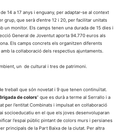
 de 14 a 17 anys i enguany, per adaptar-se al context
grup, que serà d’entre 12 i 20, per facilitar unitats
b un monitor. Els camps tenen una durada de 15 dies i
recció General de Joventut aporta 94.770 euros als
ona. Els camps concrets els organitzen diferents
s amb la col·laboració dels respectius ajuntaments.
mbient, un de cultural i tres de patrimoni.
 de treball que són novetat i 9 que tenen continuïtat.
Brigada de colors
” que es durà a terme al Serrallo i a
t per l’entitat Combinats i impulsat en col·laboració
ai socioeducatiu en el que els joves desenvoluparan
ificar l’espai públic pintant de colors murs i persianes
r principals de la Part Baixa de la ciutat. Per altra