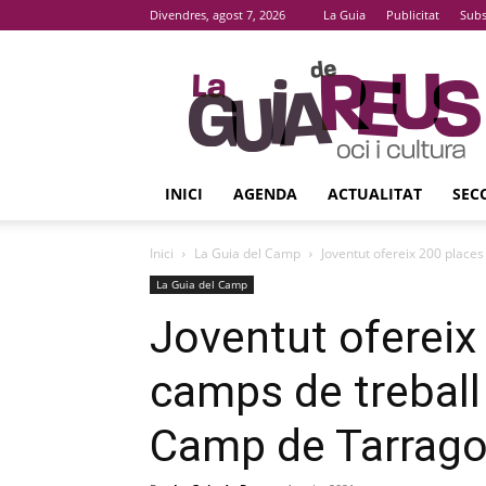
Divendres, agost 7, 2026
La Guia
Publicitat
Subs
La
Guia
De
Reus
INICI
AGENDA
ACTUALITAT
SEC
Inici
La Guia del Camp
Joventut ofereix 200 places
La Guia del Camp
Joventut ofereix
camps de treball
Camp de Tarrag