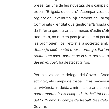
presentar una de les novetats dels camps d
treball “Brigada de colors”. Acompanyada de
regidor de Joventut a l’Ajuntament de Tarrag
Combinats -l’entitat que gestiona “Brigada d
de l’oferta que durant els mesos d’estiu s’of
d’aquesta, no només pels joves que hi partic
les promouen i pel retorn a la societat amb 
d’esbarjo sinó també d’aprenentatge. Parlem 
realitat del país, parlem de la recuperació d
desenvolupa
“, ha destacat Girós.
Per la seva part el delegat del Govern, Òsc
activitat, els camps de treball, més necessàr
convivència reduïda a mínims durant la pan
poder mantenir els camps de treball tot i el
del 2019 amb 12 camps de treball, tres dels q
Govern.