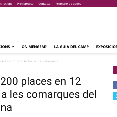
cripcions
Hemeroteca
Contacte
Protecció de dades
CIONS
ON MENGEM?
LA GUIA DEL CAMP
EXPOSICIO
 en 12 camps de treball a les comarques...
 200 places en 12
 a les comarques del
ona