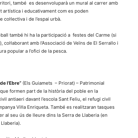
rritori, també es desenvoluparà un mural al carrer amb
nt artística i educativament com es poden
col·lectiva i de l’espai urbà.
ball també hi ha la participació a festes del Carme (si
col·laborant amb l’Associació de Veïns de El Serrallo i
ra popular a l’ofici de la pesca.
de l’Ebre”
(Els Guiamets – Priorat) – Patrimonial
que formen part de la història del poble en la
vil antiaeri davant l’escola Sant Feliu, el refugi civil
ampanya Vil·la Enriqueta. També es realitzaran tasques
r al seu ús de lleure dins la Serra de Llaberia (en
Llaberia).