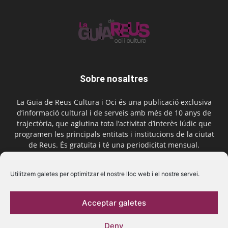
Sobre nosaltres
La Guia de Reus Cultura i Oci és una publicació exclusiva
d’informació cultural i de serveis amb més de 10 anys de
trajectòria, que aglutina tota l’activitat d’interès lúdic que
programen les principals entitats i institucions de la ciutat
de Reus. És gratuïta i té una periodicitat mensual.
Contactar-nos:
comercial@laguiadereus.com
Utilitzem galetes per optimitzar el nostre lloc web i el nostre servei.
Acceptar galetes
Segueix-nos
Deny