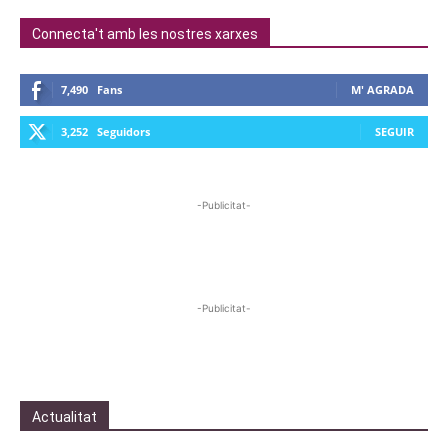
Connecta't amb les nostres xarxes
7,490
Fans
M' AGRADA
3,252
Seguidors
SEGUIR
-Publicitat-
-Publicitat-
Actualitat