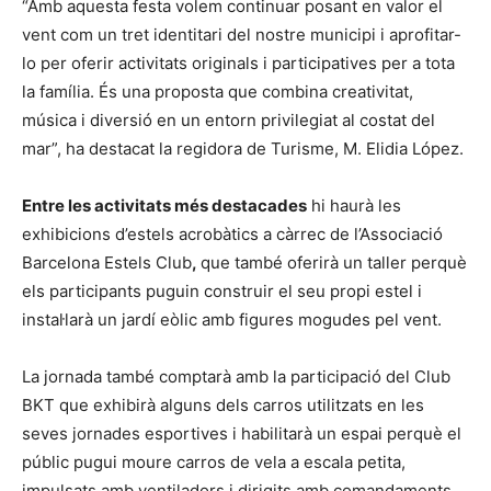
“Amb aquesta festa volem continuar posant en valor el
vent com un tret identitari del nostre municipi i aprofitar-
lo per oferir activitats originals i participatives per a tota
la família. És una proposta que combina creativitat,
música i diversió en un entorn privilegiat al costat del
mar”, ha destacat la regidora de Turisme, M. Elidia López.
Entre les activitats més destacades
hi haurà les
exhibicions d’estels acrobàtics a càrrec de l’Associació
Barcelona Estels Club
,
que també oferirà un taller perquè
els participants puguin construir el seu propi estel i
instal·larà un jardí eòlic amb figures mogudes pel vent.
La jornada també comptarà amb la participació del Club
BKT que exhibirà alguns dels carros utilitzats en les
seves jornades esportives i habilitarà un espai perquè el
públic pugui moure carros de vela a escala petita,
impulsats amb ventiladors i dirigits amb comandaments.