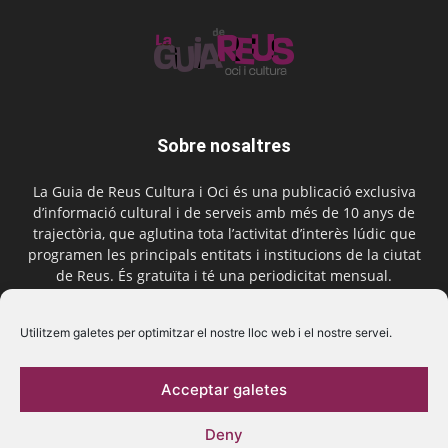
Sobre nosaltres
La Guia de Reus Cultura i Oci és una publicació exclusiva
d’informació cultural i de serveis amb més de 10 anys de
trajectòria, que aglutina tota l’activitat d’interès lúdic que
programen les principals entitats i institucions de la ciutat
de Reus. És gratuïta i té una periodicitat mensual.
Contactar-nos:
comercial@laguiadereus.com
Utilitzem galetes per optimitzar el nostre lloc web i el nostre servei.
Acceptar galetes
Segueix-nos
Deny