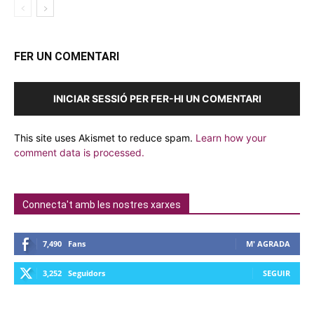
FER UN COMENTARI
INICIAR SESSIÓ PER FER-HI UN COMENTARI
This site uses Akismet to reduce spam.
Learn how your
comment data is processed.
Connecta't amb les nostres xarxes
7,490
Fans
M' AGRADA
3,252
Seguidors
SEGUIR