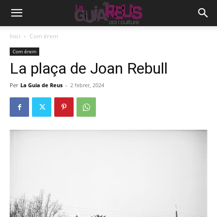
Inici
Com érem
Com érem
La plaça de Joan Rebull
Per
La Guia de Reus
-
2 febrer, 2024