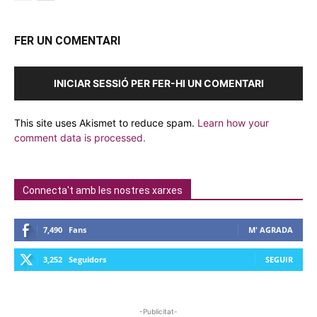
FER UN COMENTARI
INICIAR SESSIÓ PER FER-HI UN COMENTARI
This site uses Akismet to reduce spam.
Learn how your
comment data is processed.
Connecta't amb les nostres xarxes
7,490
Fans
M' AGRADA
3,252
Seguidors
SEGUIR
-Publicitat-