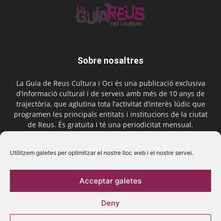
Sobre nosaltres
La Guia de Reus Cultura i Oci és una publicació exclusiva
d’informació cultural i de serveis amb més de 10 anys de
trajectòria, que aglutina tota l’activitat d’interès lúdic que
programen les principals entitats i institucions de la ciutat
de Reus. És gratuïta i té una periodicitat mensual.
Contactar-nos:
comercial@laguiadereus.com
Utilitzem galetes per optimitzar el nostre lloc web i el nostre servei.
Acceptar galetes
Segueix-nos
Deny