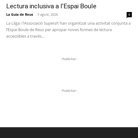
Lectura inclusiva a l’Espai Boule
La Guia de Reus
-
3 agost, 2026
0
La Lliga i l’Associació Supera’t han organitzat una activitat conjunta a
l’Espai Boule de Reus per apropar noves formes de lectura
accessibles a través...
-Publicitat-
-Publicitat-