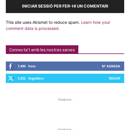
INICIAR SESSIÓ PER FER-HI UN COMENTARI
This site uses Akismet to reduce spam.
Learn how your
comment data is processed.
Connecta't amb les nostres xarxes
7,490
Fans
M' AGRADA
3,252
Seguidors
SEGUIR
-Publicitat-
-Publicitat-