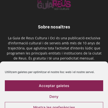
Sobre nosaltres
La Guia de Reus Cultura i Oci és una publicació exclusiva
d’informació cultural i de serveis amb més de 10 anys de
trajectòria, que aglutina tota l’activitat d’interès lúdic que
programen les principals entitats i institucions de la ciutat
de Reus. És gratuïta i té una periodicitat mensual.
Contactar-nos:
comercial@laguiadereus.com
Utilitzem galetes per optimitzar el nostre lloc web i el nostre servei.
Acceptar galetes
Segueix-nos
Deny
Mostra les preferències