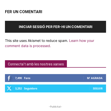
FER UN COMENTARI
INICIAR SESSIÓ PER FER-HI UN COMENTARI
This site uses Akismet to reduce spam.
Learn how your
comment data is processed.
Connecta't amb les nostres xarxes
7,490
Fans
M' AGRADA
3,252
Seguidors
SEGUIR
-Publicitat-