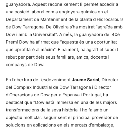
guanyadora. Aquest reconeixement li permet accedir a
una posició laboral com a enginyera química en el
Departament de Manteniment de la planta d’Hidrocarburs
de Dow Tarragona. De Oliveira s’ha mostrat “agraïda amb
Dow i amb la Universitat”. A més, la guanyadora del 40è
Premi Dow ha afirmat que “aquesta és una oportunitat
que aprofitaré al màxim”. Finalment, ha agraït el suport
rebut per part dels seus familiars, amics, docents i
companys de Dow.
En l’obertura de l’esdeveniment
Jaume Sariol
, Director
del Complex Industrial de Dow Tarragona i Director
d’Operacions de Dow per a Espanya i Portugal, ha
destacat que “Dow està immersa en una de les majors
transformacions de la seva història, i ho fa amb un
objectiu molt clar: seguir sent el principal proveïdor de
solucions en aplicacions en els mercats d’embalatge,