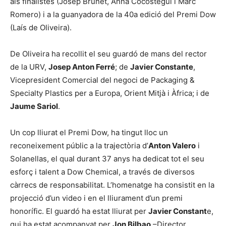
als finalistes (Josep Brunet, Anna Cocostegui i Marc
Romero) i a la guanyadora de la 40a edició del Premi Dow
(Laís de Oliveira).
De Oliveira ha recollit el seu guardó de mans del rector
de la URV,
Josep Anton Ferré
; de
Javier Constante
,
Vicepresident Comercial del negoci de Packaging &
Specialty Plastics per a Europa, Orient Mitjà i Àfrica; i de
Jaume Sariol
.
Un cop lliurat el Premi Dow, ha tingut lloc un
reconeixement públic a la trajectòria d’
Anton Valero
i
Solanellas, el qual durant 37 anys ha dedicat tot el seu
esforç i talent a Dow Chemical, a través de diversos
càrrecs de responsabilitat. L’homenatge ha consistit en la
projecció d’un video i en el lliurament d’un premi
honorífic. El guardó ha estat lliurat per
Javier Constant
e,
qui ha estat acompanyat per
Jon Bilbao
–Director