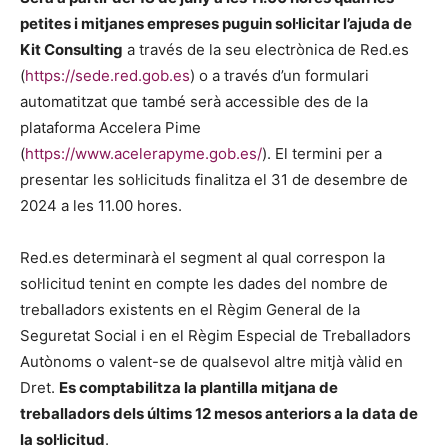
petites i mitjanes empreses puguin sol·licitar l’ajuda de
Kit Consulting
a través de la seu electrònica de Red.es
(
https://sede.red.gob.es
) o a través d’un formulari
automatitzat que també serà accessible des de la
plataforma Accelera Pime
(
https://www.acelerapyme.gob.es/
). El termini per a
presentar les sol·licituds finalitza el 31 de desembre de
2024 a les 11.00 hores.
Red.es determinarà el segment al qual correspon la
sol·licitud tenint en compte les dades del nombre de
treballadors existents en el Règim General de la
Seguretat Social i en el Règim Especial de Treballadors
Autònoms o valent-se de qualsevol altre mitjà vàlid en
Dret.
Es comptabilitza la plantilla mitjana de
treballadors dels últims 12 mesos anteriors a la data de
la sol·licitud
.