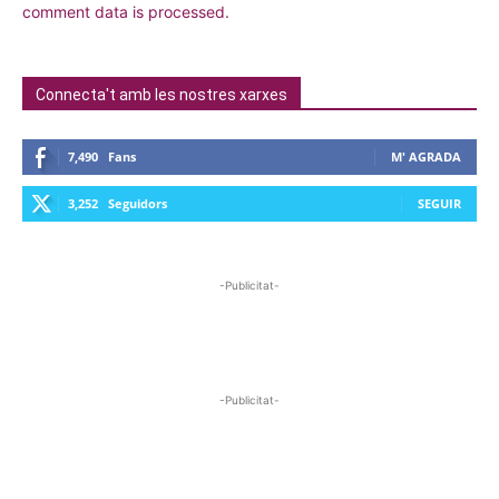
comment data is processed.
Connecta't amb les nostres xarxes
7,490
Fans
M' AGRADA
3,252
Seguidors
SEGUIR
-Publicitat-
-Publicitat-