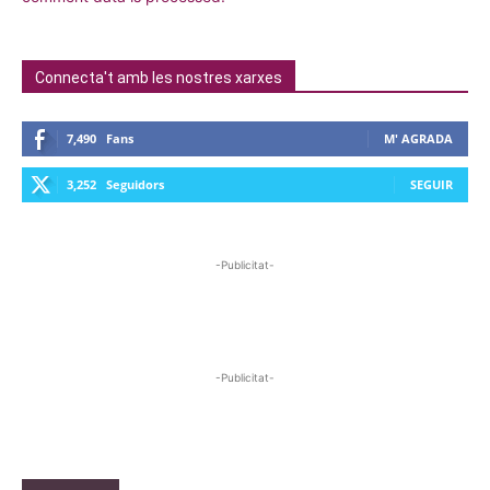
Connecta't amb les nostres xarxes
7,490
Fans
M' AGRADA
3,252
Seguidors
SEGUIR
-Publicitat-
-Publicitat-