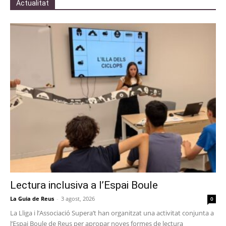
Actualitat
Lectura inclusiva a l’Espai Boule
La Guia de Reus
-
3 agost, 2026
0
La Lliga i l’Associació Supera’t han organitzat una activitat conjunta a
l’Espai Boule de Reus per apropar noves formes de lectura