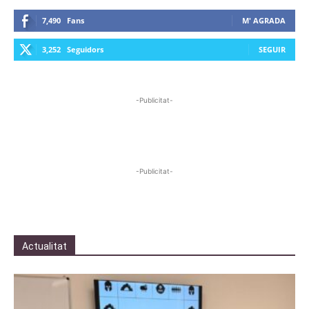
7,490
Fans
M' AGRADA
3,252
Seguidors
SEGUIR
-Publicitat-
-Publicitat-
Actualitat