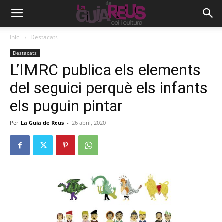
Inici
Destacats
Destacats
L’IMRC publica els elements
del seguici perquè els infants
els puguin pintar
Per
La Guia de Reus
-
26 abril, 2020