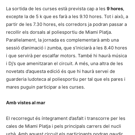
La sortida de les curses està prevista cap a les
9 hores
,
excepte la de 5 k que es farà a les 9.10 hores. Tot i això, a
partir de les 7.30 hores, els corredors ja podran passar a
recollir els dorsals al poliesportiu de Miami Platja.
Paral·lelament, la jornada es complementarà amb una
sessió d’animació i zumba, que s’iniciarà a les 8.40 hores
i que servirà per escalfar motors. També hi haurà música
i Dj’s que amenitzaran el circuit. A més, una altra de les
novetats d’aquesta edició és que hi haurà servei de
guarderia ludoteca al poliesportiu per tal que els pares i
mares puguin participar a les curses.
Amb vistes al mar
El recorregut és íntegrament d’asfalt i transcorre per les
cales de Miami Platja i pels principals carrers del nucli
urbà. Amb aquest circuit els participants podran gaudir