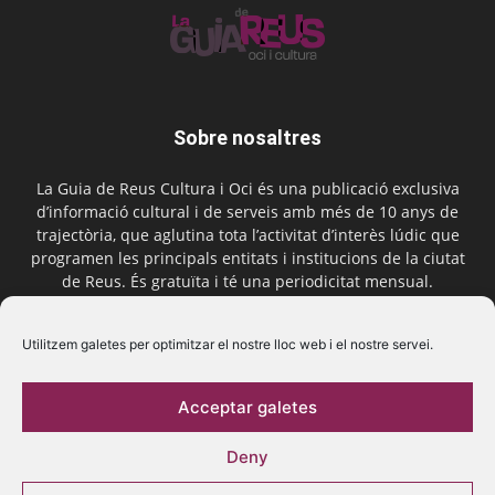
Sobre nosaltres
La Guia de Reus Cultura i Oci és una publicació exclusiva
d’informació cultural i de serveis amb més de 10 anys de
trajectòria, que aglutina tota l’activitat d’interès lúdic que
programen les principals entitats i institucions de la ciutat
de Reus. És gratuïta i té una periodicitat mensual.
Contactar-nos:
comercial@laguiadereus.com
Utilitzem galetes per optimitzar el nostre lloc web i el nostre servei.
Acceptar galetes
Segueix-nos
Deny