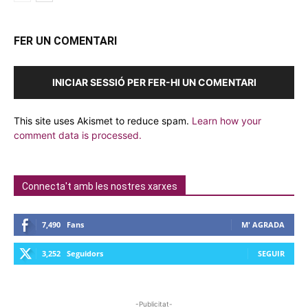
FER UN COMENTARI
INICIAR SESSIÓ PER FER-HI UN COMENTARI
This site uses Akismet to reduce spam.
Learn how your
comment data is processed.
Connecta't amb les nostres xarxes
7,490
Fans
M' AGRADA
3,252
Seguidors
SEGUIR
-Publicitat-