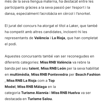
més de la seva llengua materna, ha destacat entre les
participants gràcies a la seva passió per l’esport i la
dansa, especialment l’acrobàcia en cèrcol i l’snorkel.
El jurat del concurs ha atorgat el títol a Laker, que també
ha competit amb altres candidates, incloent-hi les
representants de
València
i
La Rioja
, que han completat
el podi.
Aquestes concursants també van ser reconegudes en
diferents categories:
Miss RNB València
va rebre la
banda pel seu
talent
,
Miss RNB León
per la seva habilitat
en
multimèdia
,
Miss RNB Pontevedra
per
Beach Fashion
,
Miss RNB La Rioja
com a
Top
Model
,
Miss RNB Màlaga
en la
categoria
Turisme Alannia
i
Miss RNB Huelva
va ser
destacada en
Turisme Salou
.