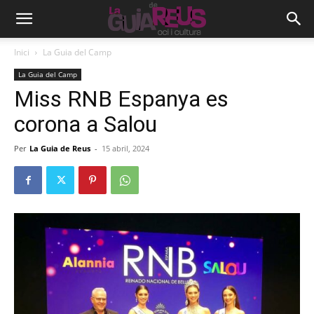
Inici
La Guia del Camp
La Guia del Camp
Miss RNB Espanya es
corona a Salou
Per
La Guia de Reus
-
15 abril, 2024