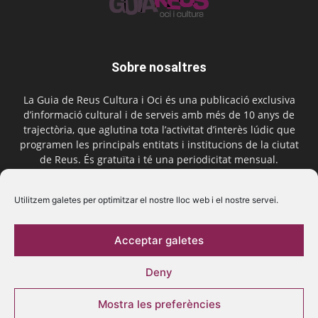
Sobre nosaltres
La Guia de Reus Cultura i Oci és una publicació exclusiva
d’informació cultural i de serveis amb més de 10 anys de
trajectòria, que aglutina tota l’activitat d’interès lúdic que
programen les principals entitats i institucions de la ciutat
de Reus. És gratuïta i té una periodicitat mensual.
Contactar-nos:
comercial@laguiadereus.com
Utilitzem galetes per optimitzar el nostre lloc web i el nostre servei.
Acceptar galetes
Segueix-nos
Deny
Mostra les preferències