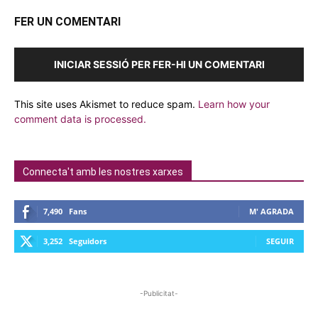
FER UN COMENTARI
INICIAR SESSIÓ PER FER-HI UN COMENTARI
This site uses Akismet to reduce spam.
Learn how your
comment data is processed.
Connecta't amb les nostres xarxes
7,490
Fans
M' AGRADA
3,252
Seguidors
SEGUIR
-Publicitat-