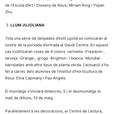
de l’Escola d’Art i Disseny de Reus, Miriam Roig i Yiqian
Zhu.
LLUM JUJOLIANA
Tota una sèrie de làmpades d’estil jujolià es col·locaran al
sostre de la porxada d’entrada al Gaudí Centre. En aquest
cas s’utilitzaran roses de 4 colors: vermella -Freedom-,
taronja -Orange-, groga -Brighton- i blanca -Mondial-
barrejades amb altre tipus de planta verda. L’actuació s’ha
fet a càrrec dels alumnes de l’Institut d’Horticultura de
Reus: Etna Capmany i Pau Anglès.
El muntatge s’iniciarà dimecres, 5 i el desmuntatge el
matí de dilluns, 10 de maig.
Paral·lelament a les decoracions, el Centre de Lectura,