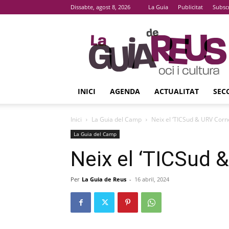
Dissabte, agost 8, 2026
La Guia
Publicitat
Subsc
La
Guia
De
Reus
INICI
AGENDA
ACTUALITAT
SEC
Inici
La Guia del Camp
Neix el ‘TICSud & URV Corn
La Guia del Camp
Neix el ‘TICSud 
Per
La Guia de Reus
-
16 abril, 2024