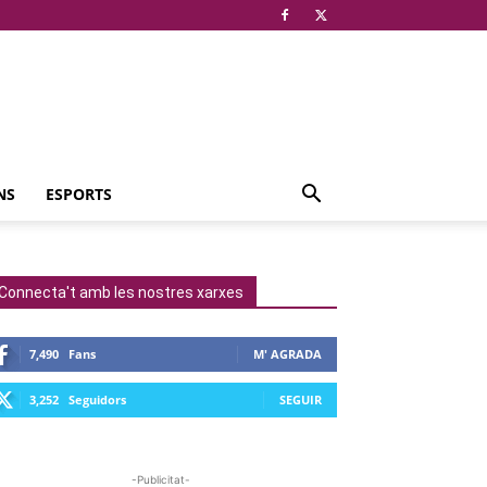
NS
ESPORTS
Connecta't amb les nostres xarxes
7,490
Fans
M' AGRADA
3,252
Seguidors
SEGUIR
-Publicitat-