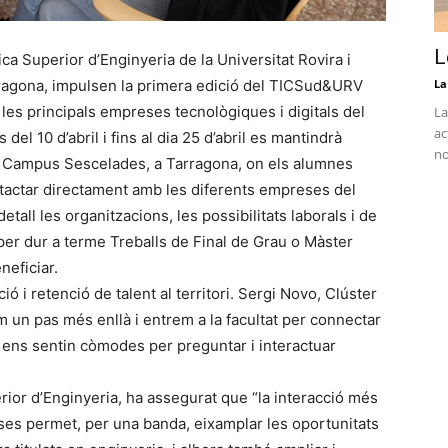
L
ca Superior d’Enginyeria de la Universitat Rovira i
arragona, impulsen la primera edició del TICSud&URV
La
les principals empreses tecnològiques i digitals del
La
ac
 del 10 d’abril i fins al dia 25 d’abril es mantindrà
no
del Campus Sescelades, a Tarragona, on els alumnes
tactar directament amb les diferents empreses del
all les organitzacions, les possibilitats laborals i de
 per dur a terme Treballs de Final de Grau o Màster
neficiar.
ció i retenció de talent al territori. Sergi Novo, Clúster
un pas més enllà i entrem a la facultat per connectar
 ens sentin còmodes per preguntar i interactuar
rior d’Enginyeria, ha assegurat que “la interacció més
ses permet, per una banda, eixamplar les oportunitats