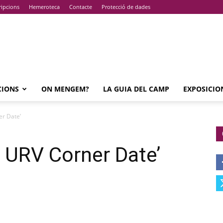
ripcions
Hemeroteca
Contacte
Protecció de dades
CIONS
ON MENGEM?
LA GUIA DEL CAMP
EXPOSICIO
er Date’
& URV Corner Date’