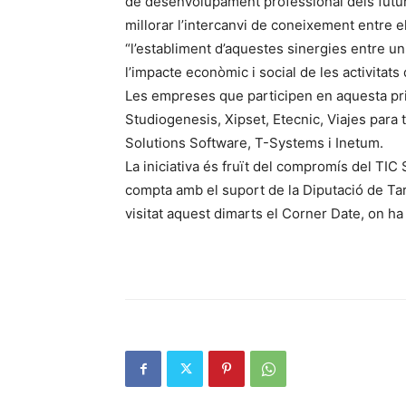
de desenvolupament professional dels futurs 
millorar l’intercanvi de coneixement entre els
“l’establiment d’aquestes sinergies entre u
l’impacte econòmic i social de les activita
Les empreses que participen en aquesta p
Studiogenesis, Xipset, Etecnic, Viajes para 
Solutions Software, T-Systems i Inetum.
La iniciativa és fruït del compromís del TIC 
compta amb el suport de la Diputació de Tar
visitat aquest dimarts el Corner Date, on h