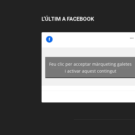
L’ÚLTIM A FACEBOOK
Feu clic per acceptar màrqueting galetes
https://www.facebook.com/guiadereus/
i activar aquest contingut