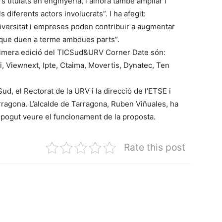
titulats en enginyeria, i alhora també ampliar i
 diferents actors involucrats”. I ha afegit:
niversitat i empreses poden contribuir a augmentar
ts que duen a terme ambdues parts”.
rimera edició del TICSud&URV Corner Date són:
ti, Viewnext, Ipte, Ctaima, Movertis, Dynatec, Ten
Sud, el Rectorat de la URV i la direcció de l’ETSE i
ragona. L’alcalde de Tarragona, Ruben Viñuales, ha
a pogut veure el funcionament de la proposta.
Rate this post