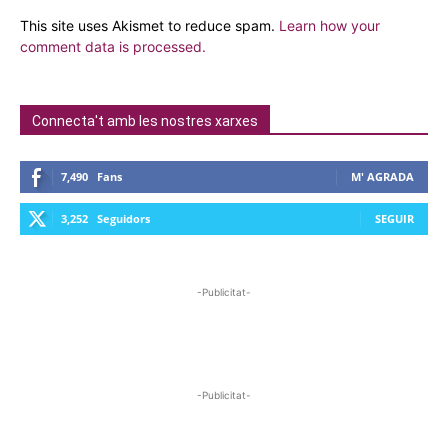
This site uses Akismet to reduce spam.
Learn how your
comment data is processed.
Connecta't amb les nostres xarxes
7,490
Fans
M' AGRADA
3,252
Seguidors
SEGUIR
-Publicitat-
-Publicitat-