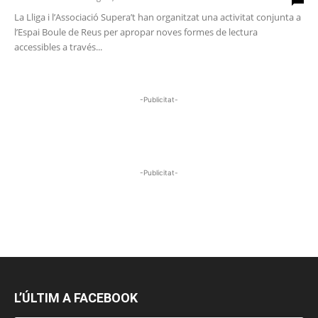
La Lliga i l’Associació Supera’t han organitzat una activitat conjunta a
l’Espai Boule de Reus per apropar noves formes de lectura
accessibles a través...
-Publicitat-
-Publicitat-
L’ÚLTIM A FACEBOOK