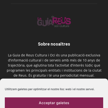
Sobre nosaltres
La Guia de Reus Cultura i Oci és una publicació exclusiva
d’informació cultural i de serveis amb més de 10 anys de
trajectòria, que aglutina tota l’activitat d’interès lúdic que
programen les principals entitats i institucions de la ciutat
de Reus. És gratuïta i té una periodicitat mensual.
Contactar-nos:
comercial@laguiadereus.com
Utilitzem galetes per optimitzar el nostre lloc web i el nostre servei.
Acceptar galetes
Segueix-nos