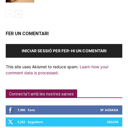
FER UN COMENTARI
INICIAR SESSIÓ PER FER-HI UN COMENTARI
This site uses Akismet to reduce spam.
Learn how your
comment data is processed.
Connecta't amb les nostres xarxes
7,490
Fans
M' AGRADA
3,252
Seguidors
SEGUIR