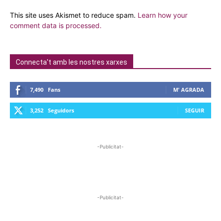
This site uses Akismet to reduce spam.
Learn how your
comment data is processed.
Connecta't amb les nostres xarxes
7,490
Fans
M' AGRADA
3,252
Seguidors
SEGUIR
-Publicitat-
-Publicitat-