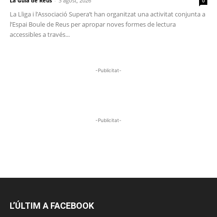
La Guia de Reus
-
3 agost, 2026
0
La Lliga i l’Associació Supera’t han organitzat una activitat conjunta a
l’Espai Boule de Reus per apropar noves formes de lectura
accessibles a través...
-Publicitat-
-Publicitat-
L’ÚLTIM A FACEBOOK