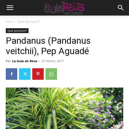
Inici
Què plantem?
Què plantem?
Pandanus (Pandanus
veitchii), Pep Aguadé
Per
La Guia de Reus
-
27 febrer, 2017