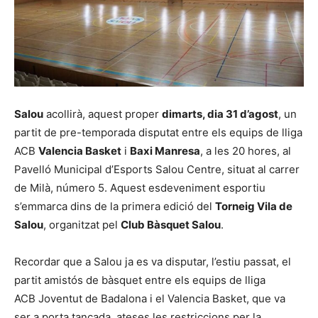
Salou
acollirà, aquest proper
dimarts, dia 31 d’agost
, un
partit de pre-temporada disputat entre els equips de lliga
ACB
Valencia Basket
i
Baxi Manresa
, a les 20 hores, al
Pavelló Municipal d’Esports Salou Centre, situat al carrer
de Milà, número 5. Aquest esdeveniment esportiu
s’emmarca dins de la primera edició del
Torneig Vila de
Salou
, organitzat pel
Club Bàsquet Salou
.
Recordar que a Salou ja es va disputar, l’estiu passat, el
partit amistós de bàsquet entre els equips de lliga
ACB Joventut de Badalona i el Valencia Basket, que va
ser a porta tancada, ateses les restriccions per la