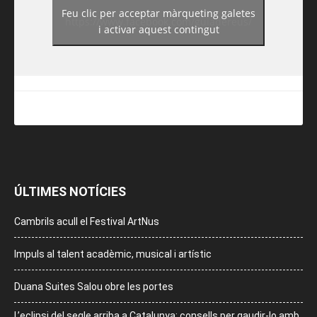
Feu clic per acceptar màrqueting galetes
https://www.facebook.com/guiadereus/
i activar aquest contingut
ÚLTIMES NOTÍCIES
Cambrils acull el Festival ArtNus
Impuls al talent acadèmic, musical i artístic
Duana Suites Salou obre les portes
L’eclipsi del segle arriba a Catalunya: consells per gaudir-lo amb