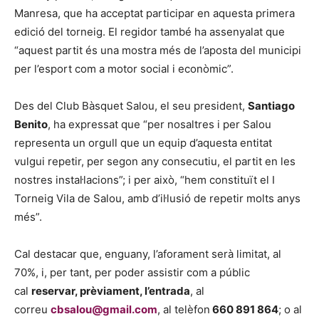
Manresa, que ha acceptat participar en aquesta primera
edició del torneig. El regidor també ha assenyalat que
“aquest partit és una mostra més de l’aposta del municipi
per l’esport com a motor social i econòmic”.
Des del Club Bàsquet Salou, el seu president,
Santiago
Benito
, ha expressat que “per nosaltres i per Salou
representa un orgull que un equip d’aquesta entitat
vulgui repetir, per segon any consecutiu, el partit en les
nostres instal·lacions”; i per això, “hem constituït el I
Torneig Vila de Salou, amb d’il·lusió de repetir molts anys
més”.
Cal destacar que, enguany, l’aforament serà limitat, al
70%, i, per tant, per poder assistir com a públic
cal
reservar, prèviament, l’entrada
, al
correu
cbsalou@gmail.com
, al telèfon
660 891 864
; o al