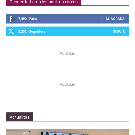
Connecta't amb les nostres xarxes
7,490
Fans
M' AGRADA
3,252
Seguidors
SEGUIR
-Publicitat-
-Publicitat-
Actualitat