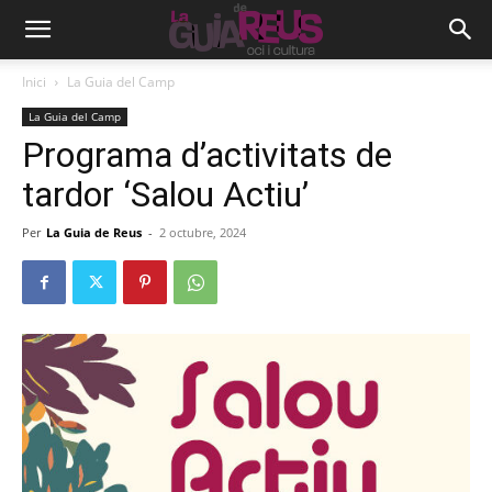
Inici
La Guia del Camp
La Guia del Camp
Programa d’activitats de
tardor ‘Salou Actiu’
Per
La Guia de Reus
-
2 octubre, 2024