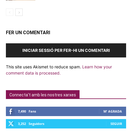
FER UN COMENTARI
INICIAR SESSIÓ PER FER-HI UN COMENTARI
This site uses Akismet to reduce spam.
Learn how your
comment data is processed.
Connecta't amb les nostres xarxes
7,490
Fans
M' AGRADA
3,252
Seguidors
SEGUIR