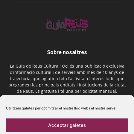
Sobre nosaltres
La Guia de Reus Cultura i Oci és una publicació exclusiva
d’informació cultural i de serveis amb més de 10 anys de
trajectòria, que aglutina tota l’activitat d’interès lúdic que
programen les principals entitats i institucions de la ciutat
de Reus. És gratuïta i té una periodicitat mensual.
Contactar-nos:
comercial@laguiadereus.com
Utilitzem galetes per optimitzar el nostre lloc web i el nostre servei.
Acceptar galetes
Segueix-nos