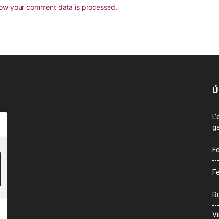
ow your comment data is processed.
Ú
L’
ga
Fe
Fe
Ru
Vi