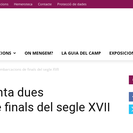
pcions
Hemeroteca
Contacte
Protecció de dades
CIONS
ON MENGEM?
LA GUIA DEL CAMP
EXPOSICIO
barcacions de finals del segle XVII
nta dues
finals del segle XVII