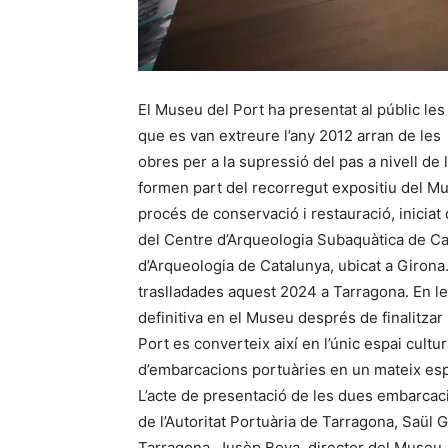
El Museu del Port ha presentat al públic les
que es van extreure l’any 2012 arran de les
obres per a la supressió del pas a nivell de 
formen part del recorregut expositiu del Mus
procés de conservació i restauració, iniciat d
del Centre d’Arqueologia Subaquàtica de Ca
d’Arqueologia de Catalunya, ubicat a Girona
traslladades aquest 2024 a Tarragona. En l
definitiva en el Museu després de finalitzar
Port es converteix així en l’únic espai cultur
d’embarcacions portuàries en un mateix esp
L’acte de presentació de les dues embarcaci
de l’Autoritat Portuària de Tarragona, Saül 
Tarragona, Jusèp Boya, director del Museu 