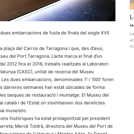
L
La
 dues embarcacions de fusta de finals del segle XVII
La
ac
no
la plaça del Carros de Tarragona i que, des d’avui,
eu del Port Tarragona. L’acte marca el final d’un
el 2012 fins el 2016, treballs realitzats al Laboratori
talunya (CASC), unitat de recerca del Museu
. Les dues embarcacions, denominades ‘1’ i ‘500’ foren
es darreres setmanes han estat ubicades de forma
 les tasques de restauració i muntatge. El Museu del
al català i de l’Estat on s’exhibeixen dos derelictes
ai museístic.
ons històriques ha estat protagonitzat pel president
Garreta; Mercè Toldrà, directora del Museu del Port de
Arqueològic de Catalunya i Montse Adan, 1a Tinent