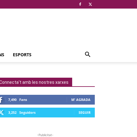
NS
ESPORTS
Connecta't amb les nostres xarxes
7,490
Fans
M' AGRADA
3,252
Seguidors
SEGUIR
-Publicitat-