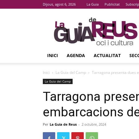
Dijous, agost 6, 2026
La Guia
Publicitat
Subscri
La
Guia
De
Reus
INICI
AGENDA
ACTUALITAT
SEC
Inici
La Guia del Camp
Tarragona presenta dues em
La Guia del Camp
Tarragona prese
embarcacions de 
Per
La Guia de Reus
-
2 octubre, 2024