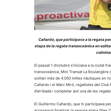
Cañardo, que participava a la regata pe
etapa de la regata transoceànica en solitari
culmina
El passat 1 d’octubre s’iniciava a la ciutat 
transoceànica, Mini Transat La Boulangère 
solitari més de 4.050 milles nàutiques en n
Cañardo i el Marc Miró, regatistes del Club 
d’arribada i completar així una de les regates
El Guillermo Cañardo, que hi participava per
aconseguit finalitzar la segona etapa (Illes 