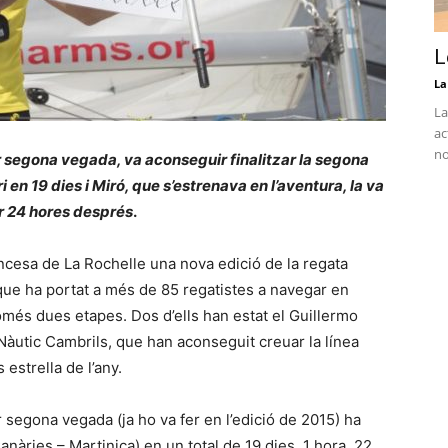
L
La
La
ac
no
r segona vegada, va aconseguir finalitzar la segona
 en 19 dies i Miró, que s’estrenava en l’aventura, la va
r 24 hores després
.
francesa de La Rochelle una nova edició de la regata
que ha portat a més de 85 regatistes a navegar en
omés dues etapes. Dos d’ells han estat el Guillermo
Nàutic Cambrils, que han aconseguit creuar la línea
 estrella de l’any.
 segona vegada (ja ho va fer en l’edició de 2015) ha
Canàries – Martinica) en un total de 19 dies, 1 hora, 22