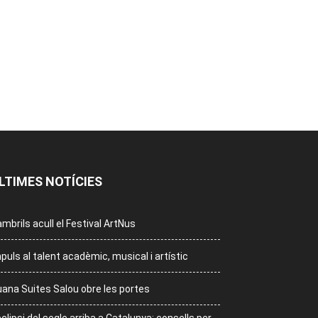
LTIMES NOTÍCIES
mbrils acull el Festival ArtNus
puls al talent acadèmic, musical i artístic
ana Suites Salou obre les portes