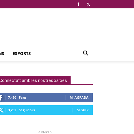
NS
ESPORTS
Connecta't amb les nostres xarxes
7,490
Fans
M' AGRADA
3,252
Seguidors
SEGUIR
-Publicitat-