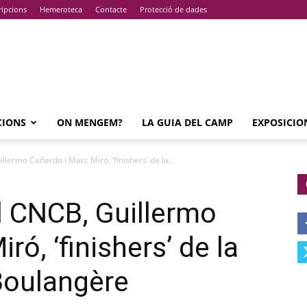
ripcions
Hemeroteca
Contacte
Protecció de dades
CIONS
ON MENGEM?
LA GUIA DEL CAMP
EXPOSICIO
llermo Cañardo i Marc Miró, ‘finishers’ de la...
el CNCB, Guillermo
ró, ‘finishers’ de la
Boulangère