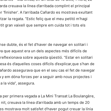
arda creuava la línea d’arribada complint el principal
r ‘finisher’. A l’arribada Cañardo es mostrava exultant
zar la regata. “Estic feliç que el meu petitó m’hagi
petit gran vaixell que sempre em cuida tot i tots els
se dubte, és el fet d’haver de navegar en solitari i
va que aquest era un dels aspectes més difícils de
 reflexionava sobre aquesta qüestió. “Estar en solitari
esa és d’aquelles coses difícils d’explicar,que s’han de
 Cañardo assegurava que en el seu cas el fet de navegar
ta y em dóna forces per a seguir amb nous projectes i
a la vida”, assegura.
a per primera vegada a La Mini Transat La Boulangère,
 nit, creuava la línea d’arribada amb un temps de 20
es mostrava molt satisfet d’haver pogut creuar la línia