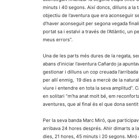
minuts i 40 segons. Així doncs, dilluns a la t
objectiu de l’aventura que era aconseguir se
d’haver aconseguit per segona vegada finalit
portat sa i estalvi a través de l’Atlàntic, un 
meus errors”.
Una de les parts més dures de la regata, sen
abans d’iniciar l’aventura Cañardo ja apunta
gestionar i dilluns un cop creuada l’arribada
per allí enmig, 19 dies a mercè de la natural
viure i entendre en tota la seva amplitud”.
en solitari “m’ha anat molt bé, em reconfor
aventures, que al final és el que dona sentit 
Per la seva banda Marc Miró, que participav
arribava 24 hores després. Ahir dimarts a la
dies, 21 hores, 45 minuts i 20 segons. Miró 