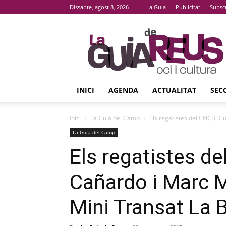
Dissabte, agost 8, 2026
La Guia
Publicitat
Subsc
La
Guia
De
Reus
INICI
AGENDA
ACTUALITAT
SEC
Inici
La Guia del Camp
Els regatistes del CNCB, Gui
La Guia del Camp
Els regatistes d
Cañardo i Marc Mi
Mini Transat La 