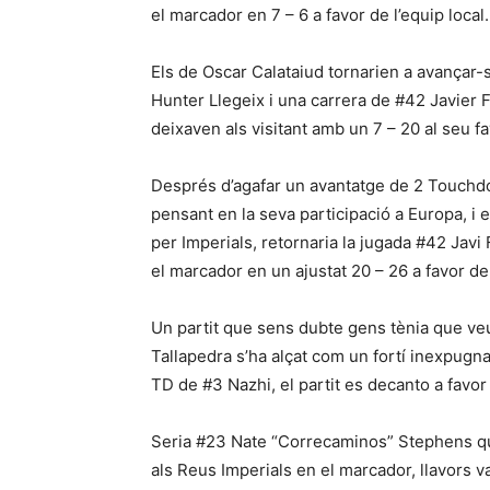
el marcador en 7 – 6 a favor de l’equip local.
Els de Oscar Calataiud tornarien a avançar
Hunter Llegeix i una carrera de #42 Javier F
deixaven als visitant amb un 7 – 20 al seu fa
Després d’agafar un avantatge de 2 Touchdo
pensant en la seva participació a Europa, i 
per Imperials, retornaria la jugada #42 Javi
el marcador en un ajustat 20 – 26 a favor d
Un partit que sens dubte gens tènia que veu
Tallapedra s’ha alçat com un fortí inexpugna
TD de #3 Nazhi, el partit es decanto a favor
Seria #23 Nate “Correcaminos” Stephens qui
als Reus Imperials en el marcador, llavors v