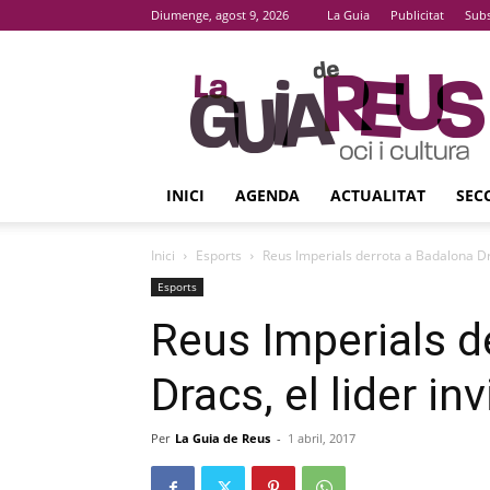
Diumenge, agost 9, 2026
La Guia
Publicitat
Subs
La
Guia
De
Reus
INICI
AGENDA
ACTUALITAT
SEC
Inici
Esports
Reus Imperials derrota a Badalona Drac
Esports
Reus Imperials d
Dracs, el lider in
Per
La Guia de Reus
-
1 abril, 2017