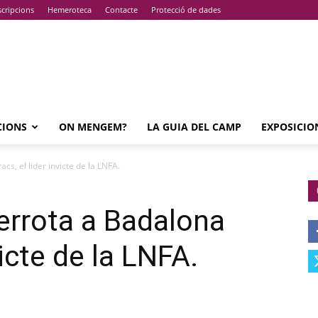
cripcions
Hemeroteca
Contacte
Protecció de dades
CIONS
ON MENGEM?
LA GUIA DEL CAMP
EXPOSICIO
s, el lider invicte de la LNFA.
errota a Badalona
victe de la LNFA.