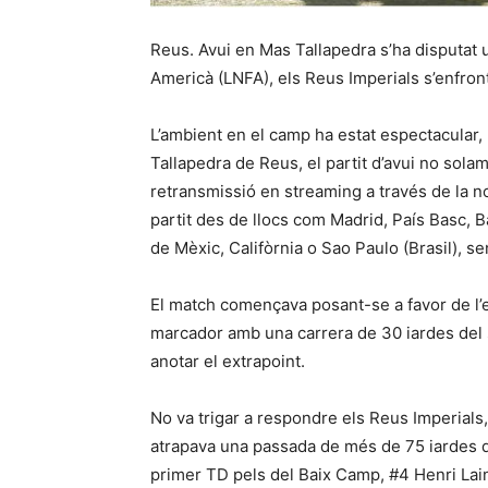
Reus. Avui en Mas Tallapedra s’ha disputat un
Americà (LNFA), els Reus Imperials s’enfront
L’ambient en el camp ha estat espectacular
Tallapedra de Reus, el partit d’avui no solam
retransmissió en streaming a través de la 
partit des de llocs com Madrid, País Basc, B
de Mèxic, Califòrnia o Sao Paulo (Brasil), s
El match començava posant-se a favor de l’e
marcador amb una carrera de 30 iardes del
anotar el extrapoint.
No va trigar a respondre els Reus Imperials,
atrapava una passada de més de 75 iardes d
primer TD pels del Baix Camp, #4 Henri Lain