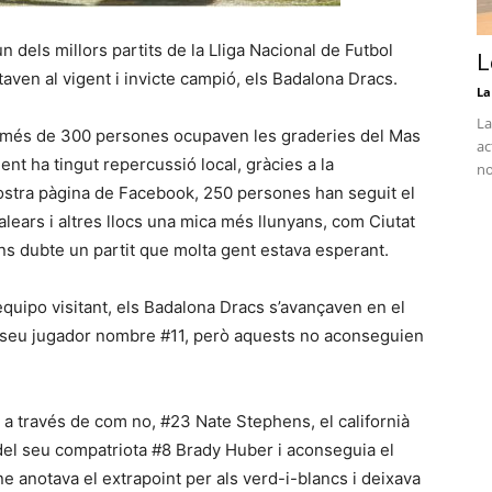
 dels millors partits de la Lliga Nacional de Futbol
L
aven al vigent i invicte campió, els Badalona Dracs.
La
La
, més de 300 persones ocupaven les graderies del Mas
ac
ent ha tingut repercussió local, gràcies a la
no
nostra pàgina de Facebook, 250 persones han seguit el
alears i altres llocs una mica més llunyans, com Ciutat
ens dubte un partit que molta gent estava esperant.
quipo visitant, els Badalona Dracs s’avançaven en el
 seu jugador nombre #11, però aquests no aconseguien
 a través de com no, #23 Nate Stephens, el californià
el seu compatriota #8 Brady Huber i aconseguia el
e anotava el extrapoint per als verd-i-blancs i deixava