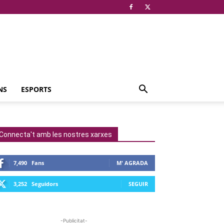
NS
ESPORTS
Connecta't amb les nostres xarxes
7,490
Fans
M' AGRADA
3,252
Seguidors
SEGUIR
-Publicitat-