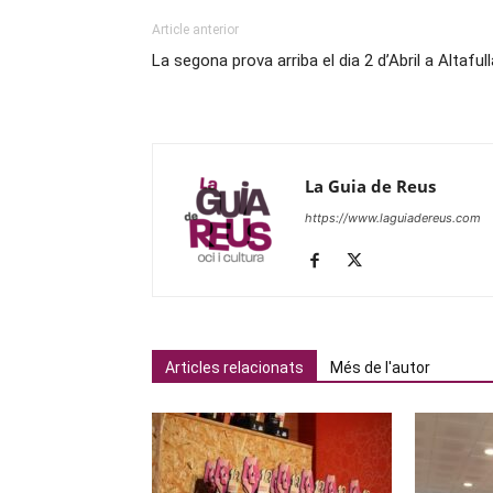
Article anterior
La segona prova arriba el dia 2 d’Abril a Altafull
La Guia de Reus
https://www.laguiadereus.com
Articles relacionats
Més de l'autor