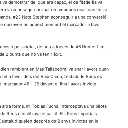
ja va demostrar del que era capaç, el de filadelfia va
rera va aconseguir arribar en ambdues ocasions fins a
 banda, #23 Nate Stephen aconseguiria una conversió
que deixaven en aquest moment el marcador a favor
 ocasió per anotar, de nou a través de #6 Hunter Lee,
e 2 punts que no va tenir èxit.
rdien l’ambient en Mas Tallapedra, va anar llavors quan
 nit a favor dels del Baix Camp, l’estadi de Reus es
el marcador 48 – 26 davant el fins llavors invicte
a altra forma, #1 Tobias Fuchs, interceptava una pilota
e Reus i finalitzava el partit. Els Reus Imperials
alataiud queien després de 2 anys invictes en la