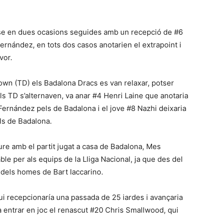
-se en dues ocasions seguides amb un recepció de #6
ernández, en tots dos casos anotarien el extrapoint i
vor.
wn (TD) els Badalona Dracs es van relaxar, potser
els TD s’alternaven, va anar #4 Henri Laine que anotaria
 Fernández pels de Badalona i el jove #8 Nazhi deixaria
els de Badalona.
re amb el partit jugat a casa de Badalona, Mes
ble per als equips de la Lliga Nacional, ja que des del
 dels homes de Bart Iaccarino.
 recepcionaría una passada de 25 iardes i avançaria
a entrar en joc el renascut #20 Chris Smallwood, qui