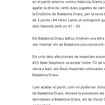
en el partit anterior contra València Giants 
agafar la directa i amb dues jugades de car
la EndZone de Badalona Dracs, per la seva
de 2 punts i #4 Henri Laine un extrapoint 
dels Ganxets amb un 41 – 26.
Els Badalona Dracs àdhuc tindrien una altra
van intentar els de Badalona una conversió d
Els crits dels afeccionats de Imperials enso
#23 Nate Stephens va anotar l’últim TD de la
vènia a baix, els Reus Imperials col·locaven 
Badalona Dracs.
I per acabar el partit, com no podia ser d’un
de Badalona Dracs, donava la possessió als d
derrotaven a Badalona Dracs, els de Oscar C