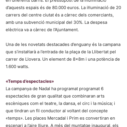
en diferents barris. El pressupost de la il·luminació
d’aquests espais és de 80.000 euros. La il·luminació de 20
carrers del centre ciutat és a càrrec dels comerciants,
amb una subvenció municipal del 30%. La despesa
elèctrica va a càrrec de l’Ajuntament.
Una de les novetats destacades d’enguany és la campana
que s’instal·larà a l’entrada de la plaça de la Llibertat pel
carrer de Llovera. Un element de 8x8m i una potència de
1.600 watts.
«Temps d’espectacles»
La campanya de Nadal ha programat programat 6
espectacles de gran qualitat que combinaran arts
escèniques com el teatre, la dansa, el circ i la música; i
que tindran un fil conductor al voltant del concepte
«temps». Les places Mercadal i Prim es convertiran en
escenari a l’aire lliure. A més del muntatge inaugural, els