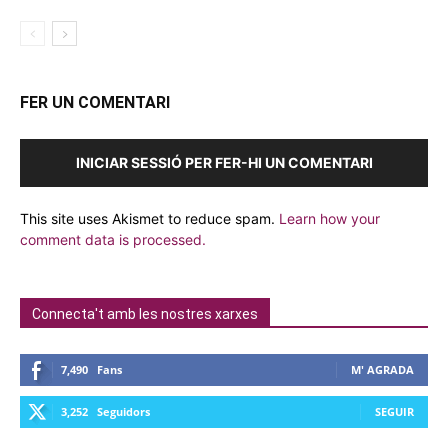
FER UN COMENTARI
INICIAR SESSIÓ PER FER-HI UN COMENTARI
This site uses Akismet to reduce spam.
Learn how your
comment data is processed.
Connecta't amb les nostres xarxes
7,490
Fans
M' AGRADA
3,252
Seguidors
SEGUIR