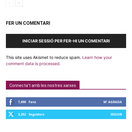
FER UN COMENTARI
INICIAR SESSIÓ PER FER-HI UN COMENTARI
This site uses Akismet to reduce spam.
Learn how your
comment data is processed.
Connecta't amb les nostres xarxes
7,490
Fans
M' AGRADA
3,252
Seguidors
SEGUIR