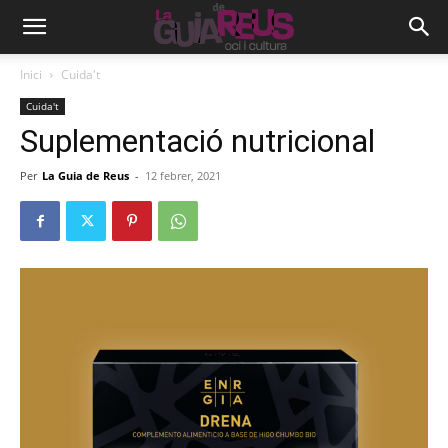
Inici
Cuida't
Cuida't
Suplementació nutricional
Per
La Guia de Reus
-
12 febrer, 2021