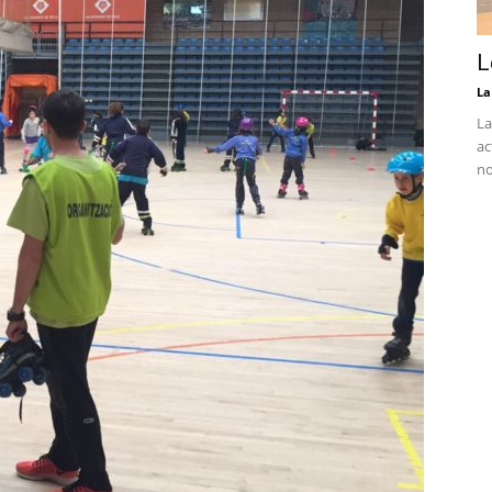
L
La
La
ac
no