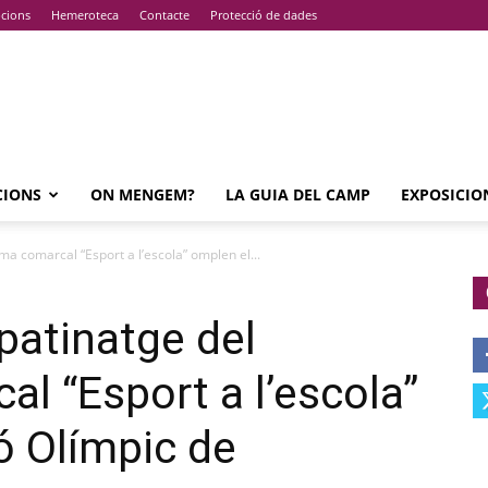
pcions
Hemeroteca
Contacte
Protecció de dades
CIONS
ON MENGEM?
LA GUIA DEL CAMP
EXPOSICIO
a comarcal “Esport a l’escola” omplen el...
patinatge del
l “Esport a l’escola”
ó Olímpic de