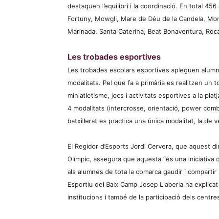
destaquen l’equilibri i la coordinació. En total 4
Fortuny, Mowgli, Mare de Déu de la Candela, Mont
Marinada, Santa Caterina, Beat Bonaventura, Rocab
Les trobades esportives
Les trobades escolars esportives apleguen alumnes
modalitats. Pel que fa a primària es realitzen un to
miniatletisme, jocs i activitats esportives a la pla
4 modalitats (intercrosse, orientació, power combat
batxillerat es practica una única modalitat, la de v
El Regidor d’Esports Jordi Cervera, que aquest di
Olímpic, assegura que aquesta “és una iniciativa q
als alumnes de tota la comarca gaudir i compartir 
Esportiu del Baix Camp Josep Llaberia ha explicat
institucions i també de la participació dels centre