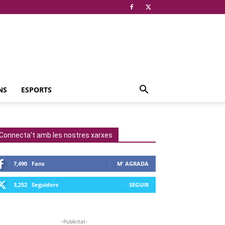
NS
ESPORTS
Connecta't amb les nostres xarxes
7,490
Fans
M' AGRADA
3,252
Seguidors
SEGUIR
-Publicitat-