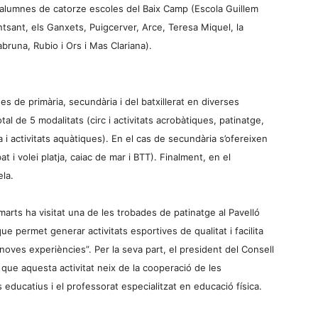
56 alumnes de catorze escoles del Baix Camp (Escola Guillem
sant, els Ganxets, Puigcerver, Arce, Teresa Miquel, la
runa, Rubio i Ors i Mas Clariana).
 de primària, secundària i del batxillerat en diverses
tal de 5 modalitats (circ i activitats acrobàtiques, patinatge,
tja i activitats aquàtiques). En el cas de secundària s’ofereixen
 i volei platja, caiac de mar i BTT). Finalment, en el
ela.
marts ha visitat una de les trobades de patinatge al Pavelló
ue permet generar activitats esportives de qualitat i facilita
noves experiències”. Per la seva part, el president del Consell
 que aquesta activitat neix de la cooperació de les
s educatius i el professorat especialitzat en educació física.