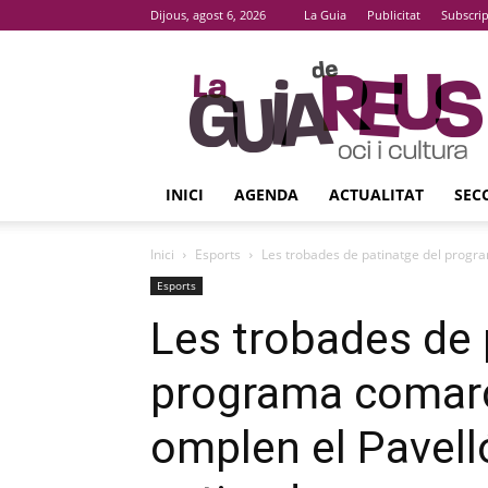
Dijous, agost 6, 2026
La Guia
Publicitat
Subscri
La
Guia
De
Reus
INICI
AGENDA
ACTUALITAT
SEC
Inici
Esports
Les trobades de patinatge del program
Esports
Les trobades de 
programa comarca
omplen el Pavell