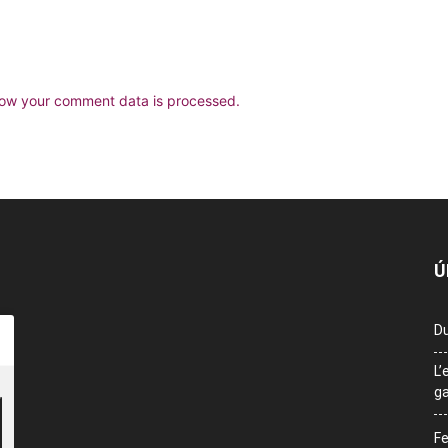
ow your comment data is processed.
Ú
Du
L’
ga
Fe