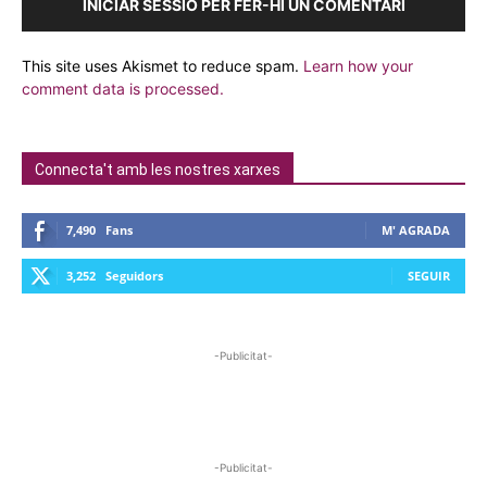
INICIAR SESSIÓ PER FER-HI UN COMENTARI
This site uses Akismet to reduce spam.
Learn how your
comment data is processed.
Connecta't amb les nostres xarxes
7,490
Fans
M' AGRADA
3,252
Seguidors
SEGUIR
-Publicitat-
-Publicitat-