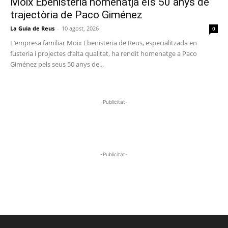
Moix Ebenisteria homenatja els 50 anys de
trajectòria de Paco Giménez
La Guia de Reus
-
10 agost, 2026
0
L’empresa familiar Moix Ebenisteria de Reus, especialitzada en
fusteria i projectes d’alta qualitat, ha rendit homenatge a Paco
Giménez pels seus 50 anys de...
-Publicitat-
-Publicitat-