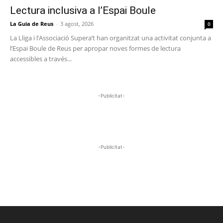
Lectura inclusiva a l’Espai Boule
La Guia de Reus
-
3 agost, 2026
0
La Lliga i l’Associació Supera’t han organitzat una activitat conjunta a
l’Espai Boule de Reus per apropar noves formes de lectura
accessibles a través...
-Publicitat-
-Publicitat-