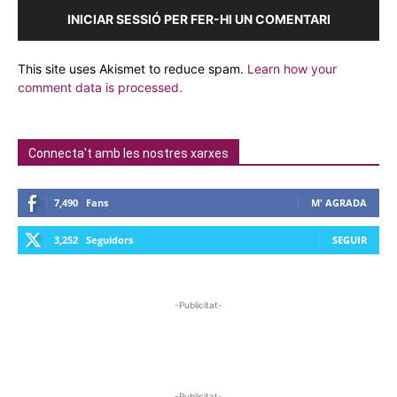
INICIAR SESSIÓ PER FER-HI UN COMENTARI
This site uses Akismet to reduce spam.
Learn how your
comment data is processed.
Connecta't amb les nostres xarxes
7,490
Fans
M' AGRADA
3,252
Seguidors
SEGUIR
-Publicitat-
-Publicitat-