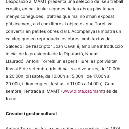
L’exposició al MAMT presenta una selecció del seu treball
creatiu, en particular algunes de les obres plàstiques
menys conegudes i d’altres que mai no s’han exposat
públicament, així com llibres i objectes que Torell va
convertir en petites obres d’art. Acompanya la mostra un
catàleg que en reprodueix les obres, amb textos de
Salcedo i de l’escriptor Joan Cavallé, amb una introducció
inicial de la presidenta de la Diputació, Noemí
Llauradó. ‘Antoni Torrell: un esperit lliure’ es pot visitar
fins al 5 de setembre (de dimarts a divendres, de 10.00h
a 20.00h; dissabte, de 10.00h a 15.00h i de 17.00h a
20.00h, i diumenges i festius, d’11.00h a 14.00h). Com
sempre, l’entrada al MAMT (
www.dipta.cat/mamt
) és de
franc.
Creador i gestor cultural
Antoni Torrell va fer la seva primera exposició l’any 1974