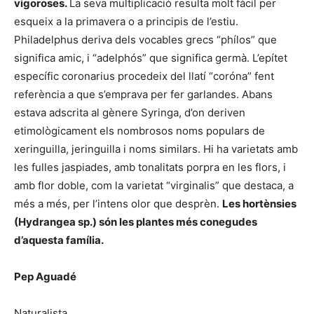
vigoroses.
La seva multiplicació resulta molt fàcil per
esqueix a la primavera o a principis de l’estiu.
Philadelphus deriva dels vocables grecs “phílos” que
significa amic, i “adelphós” que significa germà. L’epítet
específic coronarius procedeix del llatí “coróna” fent
referència a que s’emprava per fer garlandes. Abans
estava adscrita al gènere Syringa, d’on deriven
etimològicament els nombrosos noms populars de
xeringuilla, jeringuilla i noms similars. Hi ha varietats amb
les fulles jaspiades, amb tonalitats porpra en les flors, i
amb flor doble, com la varietat “virginalis” que destaca, a
més a més, per l’intens olor que desprèn.
Les hortènsies
(Hydrangea sp.) són les plantes més conegudes
d’aquesta família.
Pep Aguadé
Naturalista