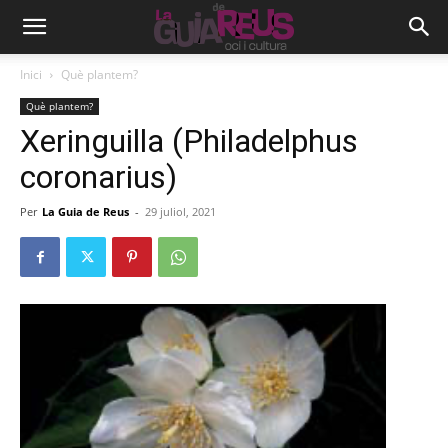
Inici
Què plantem?
Què plantem?
Xeringuilla (Philadelphus
coronarius)
Per
La Guia de Reus
-
29 juliol, 2021