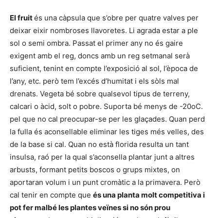
El fruit
és una càpsula que s’obre per quatre valves per
deixar eixir nombroses llavoretes. Li agrada estar a ple
sol o semi ombra. Passat el primer any no és gaire
exigent amb el reg, doncs amb un reg setmanal serà
suficient, tenint en compte l’exposició al sol, l’època de
l’any, etc. però tem l’excés d’humitat i els sòls mal
drenats. Vegeta bé sobre qualsevol tipus de terreny,
calcari o àcid, solt o pobre. Suporta bé menys de -20oC.
pel que no cal preocupar-se per les glaçades. Quan perd
la fulla és aconsellable eliminar les tiges més velles, des
de la base si cal. Quan no està florida resulta un tant
insulsa, raó per la qual s’aconsella plantar junt a altres
arbusts, formant petits boscos o grups mixtes, on
aportaran volum i un punt cromàtic a la primavera. Però
cal tenir en compte que
és una planta molt competitiva i
pot fer malbé les plantes veïnes si no són prou