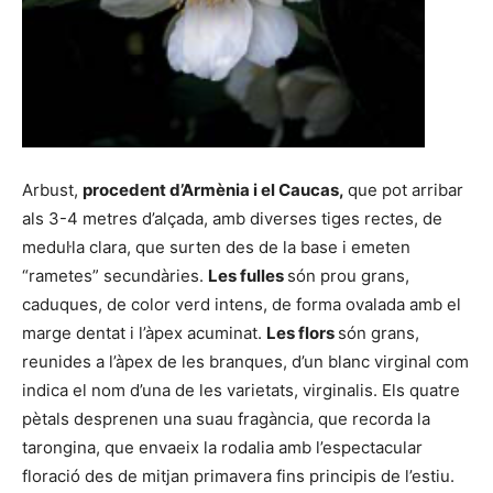
Arbust,
procedent d’Armènia i el Caucas,
que pot arribar
als 3-4 metres d’alçada, amb diverses tiges rectes, de
medul·la clara, que surten des de la base i emeten
“rametes” secundàries.
Les fulles
són prou grans,
caduques, de color verd intens, de forma ovalada amb el
marge dentat i l’àpex acuminat.
Les flors
són grans,
reunides a l’àpex de les branques, d’un blanc virginal com
indica el nom d’una de les varietats, virginalis. Els quatre
pètals desprenen una suau fragància, que recorda la
tarongina, que envaeix la rodalia amb l’espectacular
floració des de mitjan primavera fins principis de l’estiu.