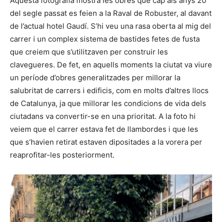
Aquesta fotografia mostra les obres que cap als anys 20
del segle passat es feien a la Raval de Robuster, al davant
de l’actual hotel Gaudí. S’hi veu una rasa oberta al mig del
carrer i un complex sistema de bastides fetes de fusta
que creiem que s’utilitzaven per construir les
clavegueres. De fet, en aquells moments la ciutat va viure
un període d’obres generalitzades per millorar la
salubritat de carrers i edificis, com en molts d’altres llocs
de Catalunya, ja que millorar les condicions de vida dels
ciutadans va convertir-se en una prioritat. A la foto hi
veiem que el carrer estava fet de llambordes i que les
que s’havien retirat estaven dipositades a la vorera per
reaprofitar-les posteriorment.