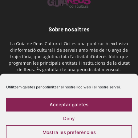
Sobre nosaltres
La Guia de Reus Cultura i Oci és una publicació exclusiva
d’informació cultural i de serveis amb més de 10 anys de
trajectòria, que aglutina tota l’activitat d’interès lúdic que
programen les principals entitats i institucions de la ciutat
de Reus. És gratuïta i té una periodicitat mensual.
Contactar-nos:
comercial@laguiadereus.com
Utilitzem galetes per optimitzar el nostre lloc web i el nostre servei.
Acceptar galetes
Segueix-nos
Deny
Mostra les preferències