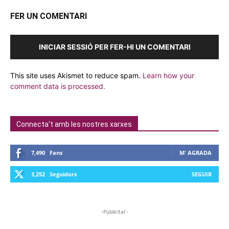
FER UN COMENTARI
INICIAR SESSIÓ PER FER-HI UN COMENTARI
This site uses Akismet to reduce spam.
Learn how your
comment data is processed.
Connecta't amb les nostres xarxes
7,490
Fans
M' AGRADA
3,252
Seguidors
SEGUIR
-Publicitat-