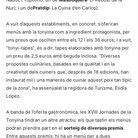
Nuri; i un de
Pratdip
: La Cuina d’en Carlos).
A vuit d’aquests establiments, en concret, s’oferiran
menús amb la tonyina com a ingredient protagonista, per
uns preus que oscil·len entre els 12 i els 36 euros; i a vuit,
“tonyi-tapes”, és a dir, tapes elaborades amb tonyina per
un preu de 2,5 euros amb beguda inclosa. “Diverses
propostes culinàries, basades en la qualitat i en la
creativitat dels cuiners que, després de 18 edicions, han
instaurat mil i una maneres de cuinar aquest peix tan típic
de la zona”, ha assenyalat la regidora de Turisme, Elidia
López.
A banda de l’oferta gastronòmica, les XVIII Jornades de la
Tonyina tindran un altre atractiu: els que tastin els menús
podran prendre part en el
sorteig de diversos premis
.
Entre aquests premis, hi ha un menú per a dues