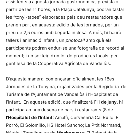
assistents a aquesta jornada gastronòmica, prevista a
partir de les 11 hores, a la Plaça Catalunya, podran tastar
les “tonyi-tapes” elaborades pels deu restauradors que
prenen part en aquesta edició de les jornades, per un
preu de 2,5 euros amb beguda inclosa. A més, hi haurà
tallers i animació infantil, un
photocall
amb què els
participants podran endur-se una fotografia de record al
moment; i un sorteig d’un lot de productes locals, per
gentilesa de la Cooperativa Agrícola de Vandellòs.
D’aquesta manera, començaran oficialment les 18es
Jornades de la Tonyina, organitzades per la Regidoria de
Turisme de l’Ajuntament de Vandellòs i l’Hospitalet de
l’Infant. En aquesta edició, que finalitzarà l’11
de juny
, hi
participaran una desena de bars i restaurants (8 de
l’Hospitalet de l’Infant
: Amalfi, Cerveseria Cal Rullo, El
Porró, El Solomillo, HS Hotel Sancho; Le P’tit Normand,
Nàutic i Topolino; un de
Masboquera
: El Rebost de la