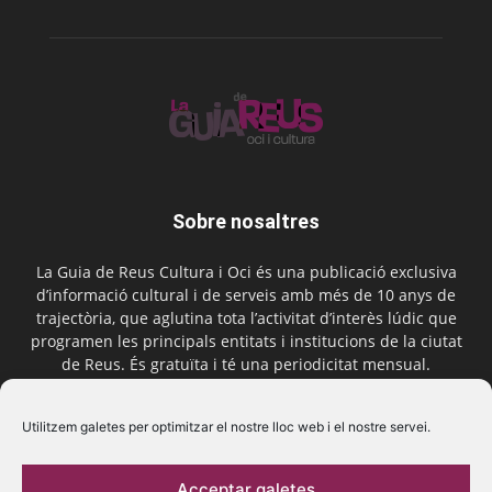
Sobre nosaltres
La Guia de Reus Cultura i Oci és una publicació exclusiva
d’informació cultural i de serveis amb més de 10 anys de
trajectòria, que aglutina tota l’activitat d’interès lúdic que
programen les principals entitats i institucions de la ciutat
de Reus. És gratuïta i té una periodicitat mensual.
Contactar-nos:
comercial@laguiadereus.com
Utilitzem galetes per optimitzar el nostre lloc web i el nostre servei.
Acceptar galetes