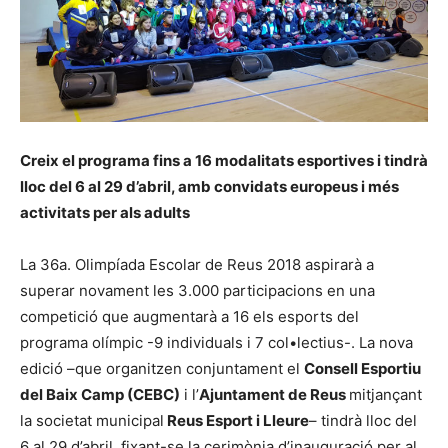
Creix el programa fins a 16 modalitats esportives i tindrà
lloc del 6 al 29 d’abril, amb convidats europeus i més
activitats per als adults
La 36a. Olimpíada Escolar de Reus 2018 aspirarà a
superar novament les 3.000 participacions en una
competició que augmentarà a 16 els esports del
programa olímpic -9 individuals i 7 col•lectius-. La nova
edició –que organitzen conjuntament el
Consell Esportiu
del Baix Camp (CEBC)
i l’
Ajuntament de Reus
mitjançant
la societat municipal
Reus Esport i Lleure
– tindrà lloc del
6 al 29 d’abril, fixant-se la cerimònia d’inauguració per al