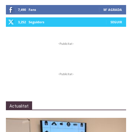
7,490
Fans
M' AGRADA
3,252
Seguidors
SEGUIR
-Publicitat-
-Publicitat-
Actualitat