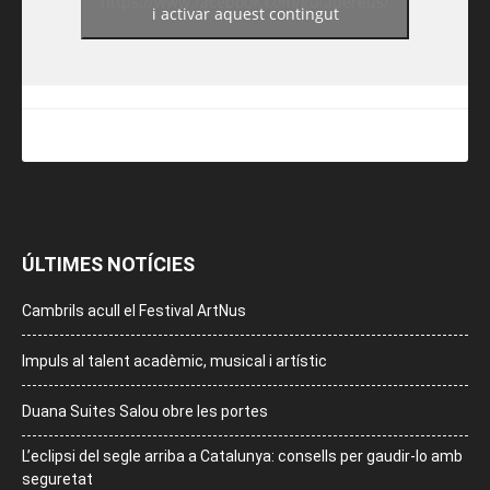
https://www.facebook.com/guiadereus/
i activar aquest contingut
ÚLTIMES NOTÍCIES
Cambrils acull el Festival ArtNus
Impuls al talent acadèmic, musical i artístic
Duana Suites Salou obre les portes
L’eclipsi del segle arriba a Catalunya: consells per gaudir-lo amb
seguretat