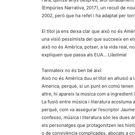
(Empúries Narrativa, 2017), un recull de nou 
2002, però que ha refet i ha adaptat per torn
El títol ja ens deixa clar que això no és Amè
una visió pessimista del que succeeix en els te
això no és Amèrica, potser, a la vida real, n
expliquen que passa als EUA… Llàstima!
Tanmateix no és ben bé així:
Això no és Amèrica duu el títol en al·lusió 
America, perquè, si un punt en comú tenen 
altre, hi apareix la música com a ingredient
La fusió entre música i literatura acostum
perquè, com va assegurar l’escriptor Jaume 
confesso, música i literatura són les dues art
els personatges que protagonitzen les històr
o de convivència complicades, abocats a cr