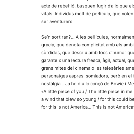
acte de rebel·lió, busquen fugir d’allò que 
vitals. Individus molt de pel·lícula, que vol
ser aventurers.
Se’n sortiran?… A les pel·lícules, normalmen
gràcia, que denota complicitat amb els ambi
sòrdides, que descriu amb tocs d’humor que 
garanteix una lectura fresca, àgil, actual, qu
grans mites del cinema o les telesèries am
personatges aspres, somiadors, però en el f
nostàlgia… Ja ho diu la cançó de Bowie i M
«A little piece of you / The little piece in me
a wind that blew so young / for this could be
for this is not America… This is not Americ