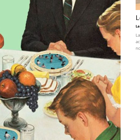
L
La
La
ac
no