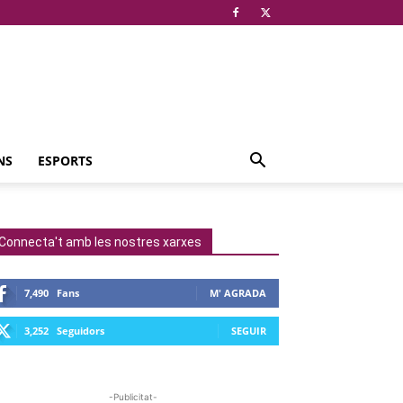
NS
ESPORTS
Connecta't amb les nostres xarxes
7,490
Fans
M' AGRADA
3,252
Seguidors
SEGUIR
-Publicitat-