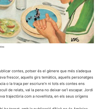
ntes
publicar contes, potser és el gènere que més s’adequa
 seva frescor, aquells girs temàtics, aquells personatges
ia o la traça per escriure’n ni tots els contes ens
ull de relats, val la pena no deixar-se’l escapar. Jordi
eva trajectòria com a novel·lista, en els seus orígens
hi ha tornat, amb la publicació d’Això no és Amèrica