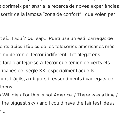
els oprimeix per anar a la recerca de noves experiències
en sortir de la famosa “zona de confort” i que volen per
t sí… I aquí? Qui sap… Puntí usa un estil carregat de
ents típics i tòpics de les telesèries americanes més
no deixen el lector indiferent. Tot plegat ens
e farà plantejar-se al lector què tenien de certs els
ericanes del segle XX, especialment aquells
ons fràgils, amb pors i ressentiments i carregats de
etheny:
 / Will die / For this is not America. / There was a time /
 the biggest sky / and I could have the faintest idea /
a»…