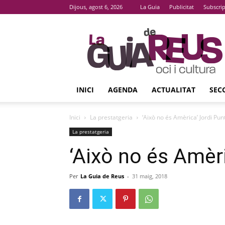
Dijous, agost 6, 2026
La Guia
Publicitat
Subscri
La
Guia
De
Reus
INICI
AGENDA
ACTUALITAT
SEC
Inici
La prestatgeria
‘Això no és Amèrica’ Jordi Punt
La prestatgeria
‘Això no és Amèri
Per
La Guia de Reus
-
31 maig, 2018