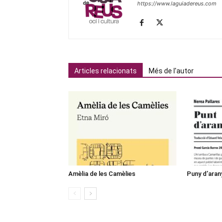
https://www.laguiadereus.com
Articles relacionats
Més de l'autor
Amèlia de les Camèlies
Puny d’aran