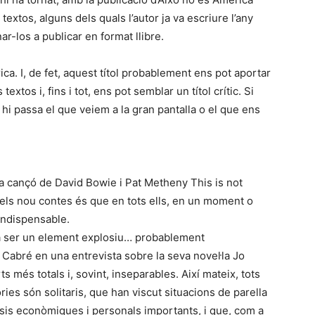
textos, alguns dels quals l’autor ja va escriure l’any
ar-los a publicar en format llibre.
rica. I, de fet, aquest títol probablement ens pot aportar
xtos i, fins i tot, ens pot semblar un títol crític. Si
o hi passa el que veiem a la gran pantalla o el que ens
a la cançó de David Bowie i Pat Metheny This is not
els nou contes és que en tots ells, en un moment o
 indispensable.
a a ser un element explosiu… probablement
Cabré en una entrevista sobre la seva novel·la Jo
s més totals i, sovint, inseparables. Així mateix, tots
ies són solitaris, que han viscut situacions de parella
isis econòmiques i personals importants, i que, com a