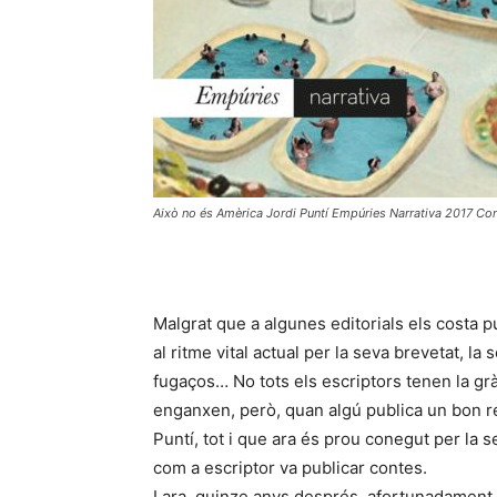
Això no és Amèrica Jordi Puntí Empúries Narrativa 2017 Co
Malgrat que a algunes editorials els costa 
al ritme vital actual per la seva brevetat, la
fugaços… No tots els escriptors tenen la gràc
enganxen, però, quan algú publica un bon rec
Puntí, tot i que ara és prou conegut per la s
com a escriptor va publicar contes.
I ara, quinze anys després, afortunadament 