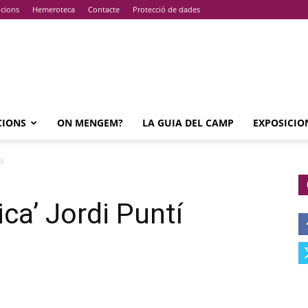
pcions
Hemeroteca
Contacte
Protecció de dades
CIONS
ON MENGEM?
LA GUIA DEL CAMP
EXPOSICIO
í
ca’ Jordi Puntí