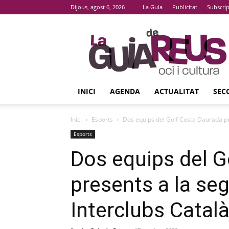
Dijous, agost 6, 2026
La Guia
Publicitat
Subscri
La
Guia
De
Reus
INICI
AGENDA
ACTUALITAT
SEC
Inici
Esports
Dos equips del Golf Costa Daurada pre
Esports
Dos equips del G
presents a la seg
Interclubs Catal