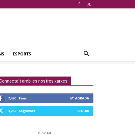
NS
ESPORTS
Connecta't amb les nostres xarxes
7,490
Fans
M' AGRADA
3,252
Seguidors
SEGUIR
-Publicitat-