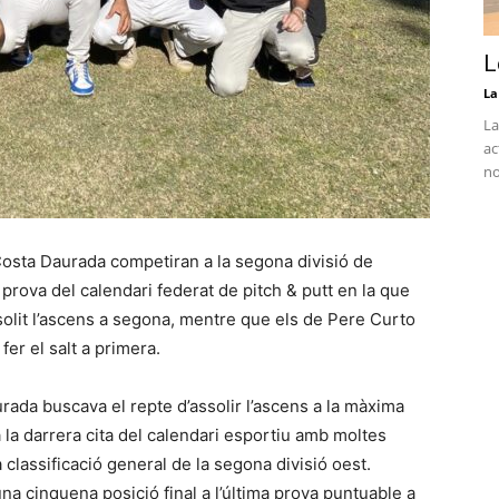
L
La
La
ac
no
osta Daurada competiran a la segona divisió de
a prova del calendari federat de pitch & putt en la que
ssolit l’ascens a segona, mentre que els de Pere Curto
er el salt a primera.
rada buscava el repte d’assolir l’ascens a la màxima
a la darrera cita del calendari esportiu amb moltes
 classificació general de la segona divisió oest.
na cinquena posició final a l’última prova puntuable a