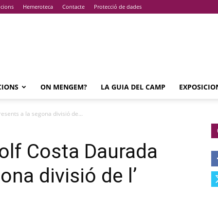
pcions
Hemeroteca
Contacte
Protecció de dades
CIONS
ON MENGEM?
LA GUIA DEL CAMP
EXPOSICIO
sents a la segona divisió de...
olf Costa Daurada
ona divisió de l’
à