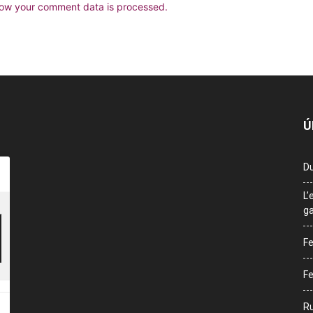
ow your comment data is processed.
Ú
Du
L’
ga
Fe
Fe
Ru