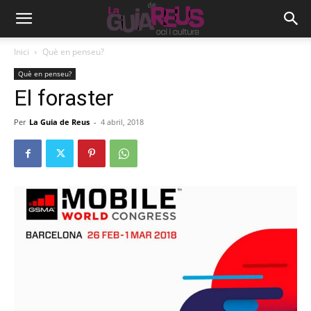
Inici
Què en penseu?
Què en penseu?
El foraster
Per
La Guia de Reus
-
4 abril, 2018