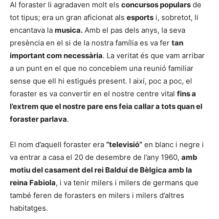
Al foraster li agradaven molt els
concursos populars
de
tot tipus; era un gran aficionat als
esports
i, sobretot, li
encantava la
musica.
Amb el pas dels anys, la seva
presència en el si de la nostra família es va fer
tan
important com necessària
. La veritat és que vam arribar
a un punt en el que no concebíem una reunió familiar
sense que ell hi estigués present. I així, poc a poc, el
foraster es va convertir en el nostre centre vital
fins a
l’extrem que el nostre pare ens feia callar a tots quan el
foraster parlava
.
El nom d’aquell foraster era
“televisió”
en blanc i negre i
va entrar a casa el 20 de desembre de l’any 1960,
amb
motiu del casament del rei Balduí de Bèlgica amb la
reina Fabiola
, i va tenir milers i milers de germans que
també feren de forasters en milers i milers d’altres
habitatges.