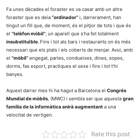
Fa unes dècades el foraster es va casar amb un altre
foraster que es deia
“ordinador”
i, darrerament, han
tingut un fill que, de moment, és el pitjor de tots i que és
el
“telèfon mòbil”
; un aparell que s’ha fet totalment
insubstituïble.
Fins i tot als bars i restaurants on és més
necessari que els plats i els coberts de menjar. Avui, amb
el
“mòbil”
engegat, parles, condueixes, dines, sopes,
dorms, fas esport, practiques el sexe i fins i tot t’hi
banyes.
Aquest darrer mes hi ha hagut a Barcelona el
Congrés
Mundial de mòbils
, (MWC) i sembla ser que aquesta
gran
família de la informàtica anirà augmentant
a una
velocitat de vertigen.
Rate this post