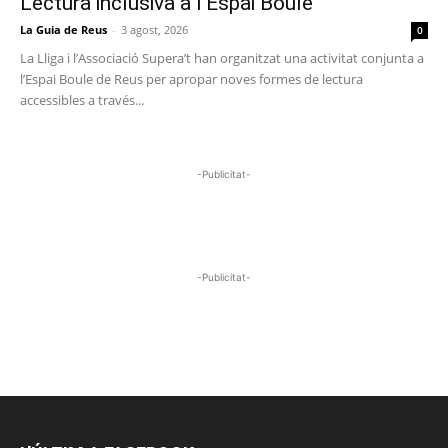
Lectura inclusiva a l’Espai Boule
La Guia de Reus
-
3 agost, 2026
0
La Lliga i l’Associació Supera’t han organitzat una activitat conjunta a
l’Espai Boule de Reus per apropar noves formes de lectura
accessibles a través...
-Publicitat-
-Publicitat-