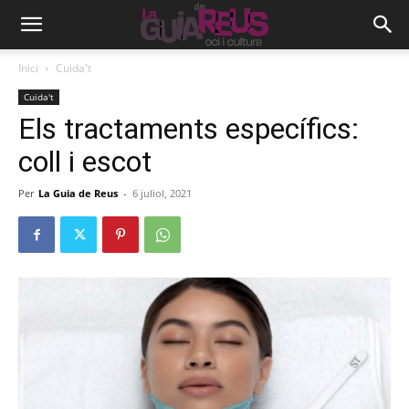
Inici
Cuida't
Cuida't
Els tractaments específics:
coll i escot
Per
La Guia de Reus
-
6 juliol, 2021