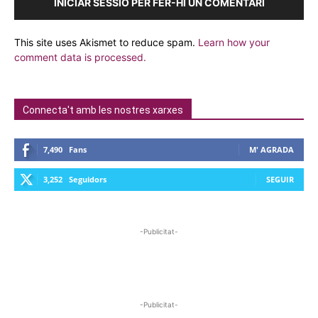
INICIAR SESSIÓ PER FER-HI UN COMENTARI
This site uses Akismet to reduce spam.
Learn how your
comment data is processed.
Connecta't amb les nostres xarxes
7,490
Fans
M' AGRADA
3,252
Seguidors
SEGUIR
-Publicitat-
-Publicitat-