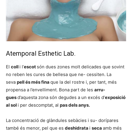
Atemporal Esthetic Lab.
El
coll
i l’
escot
són dues zones molt delicades que sovint
no reben les cures de bellesa que ne- cessiten. La
seva
pell és més fina
que la del rostre i, per tant, més
propensa a l’envelliment. Bona part de les
arru-
gues
d’aquesta zona són degudes a un excés d’
exposició
al sol
i per descomptat, al
pas dels anys.
La concentració de glàndules sebàcies i su- dorípares
també és menor, pel que es
deshidrata
i
seca
amb més