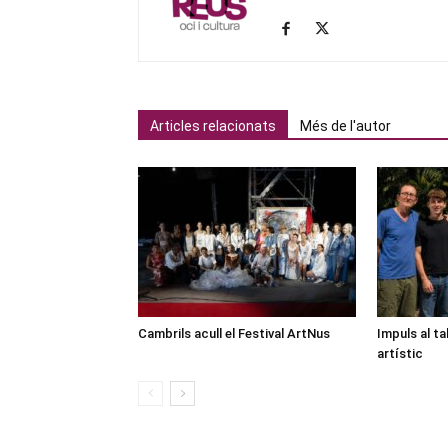
Articles relacionats
Més de l'autor
Cambrils acull el Festival ArtNus
Impuls al ta
artístic