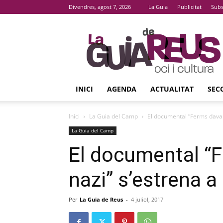
Divendres, agost 7, 2026
La Guia
Publicitat
Subs
La
Guia
De
Reus
INICI
AGENDA
ACTUALITAT
SEC
Inici
La Guia del Camp
El documental “Ferms davant
La Guia del Camp
El documental “F
nazi” s’estrena a
Per
La Guia de Reus
-
4 juliol, 2017