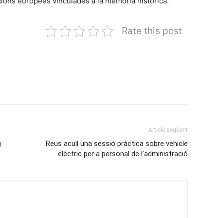
cions europees vinculades a la memòria històrica.
Rate this post
Article següent
g
Reus acull una sessió pràctica sobre vehicle
elèctric per a personal de l’administració