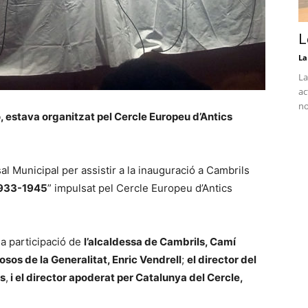
L
La
La
ac
no
, estava organitzat pel Cercle Europeu d’Antics
à
l Municipal per assistir a la inauguració a Cambrils
 1933-1945
” impulsat pel Cercle Europeu d’Antics
a participació de
l’alcaldessa de Cambrils, Camí
iosos de la Generalitat, Enric Vendrell
;
el director del
as
,
i el director apoderat per Catalunya del Cercle,