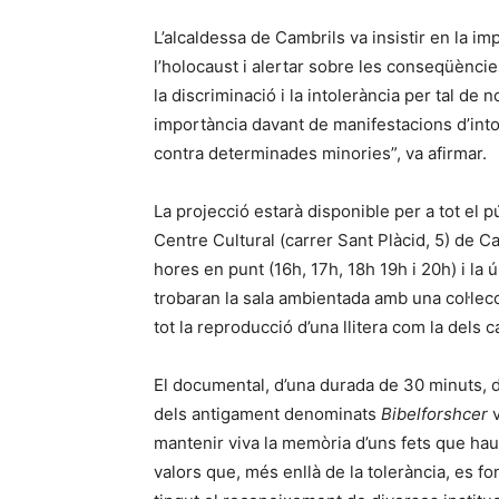
L’alcaldessa de Cambrils va insistir en la i
l’holocaust i alertar sobre les conseqüènci
la discriminació i la intolerància per tal de
importància davant de manifestacions d’int
contra determinades minories”, va afirmar.
La projecció estarà disponible per a tot el pú
Centre Cultural (carrer Sant Plàcid, 5) de C
hores en punt (16h, 17h, 18h 19h i 20h) i la ú
trobaran la sala ambientada amb una col·lecci
tot la reproducció d’una llitera com la del
El documental, d’una durada de 30 minuts, de
dels antigament denominats
Bibelforshcer
v
mantenir viva la memòria d’uns fets que hau
valors que, més enllà de la tolerància, es 