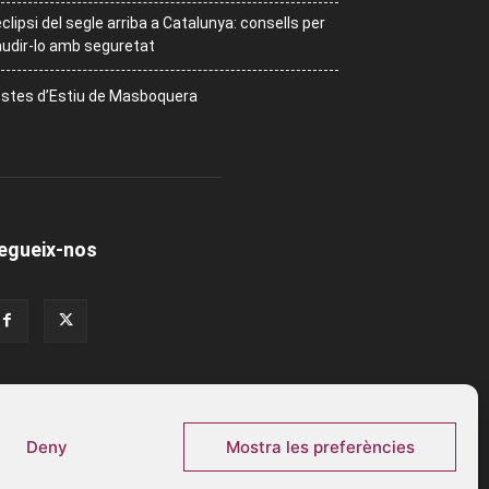
eclipsi del segle arriba a Catalunya: consells per
udir-lo amb seguretat
stes d’Estiu de Masboquera
egueix-nos
Deny
Mostra les preferències