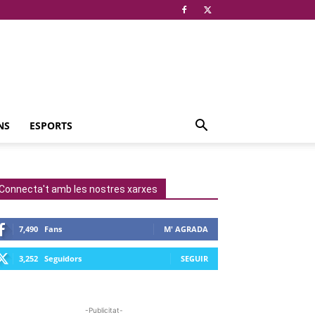
NS
ESPORTS
Connecta't amb les nostres xarxes
7,490
Fans
M' AGRADA
3,252
Seguidors
SEGUIR
-Publicitat-