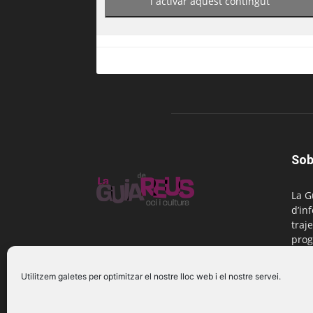
i activar aquest contingut
Sob
La G
d’in
traje
prog
Reus
Utilitzem galetes per optimitzar el nostre lloc web i el nostre servei.
Cont