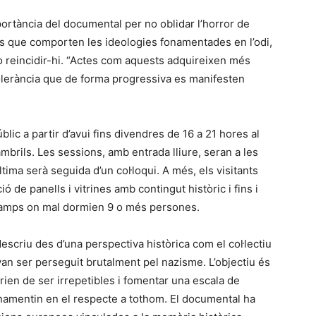
mportància del documental per no oblidar l’horror de
es que comporten les ideologies fonamentades en l’odi,
 no reincidir-hi. “Actes com aquests adquireixen més
olerància que de forma progressiva es manifesten
blic a partir d’avui fins divendres de 16 a 21 hores al
ambrils. Les sessions, amb entrada lliure, seran a les
ltima serà seguida d’un col·loqui. A més, els visitants
ó de panells i vitrines amb contingut històric i fins i
s camps on mal dormien 9 o més persones.
scriu des d’una perspectiva històrica com el col·lectiu
an ser perseguit brutalment pel nazisme. L’objectiu és
rien de ser irrepetibles i fomentar una escala de
fonamentin en el respecte a tothom. El documental ha