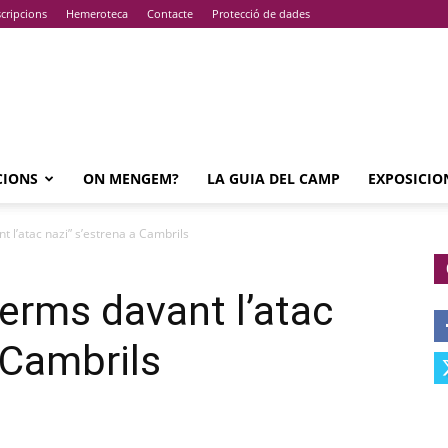
cripcions
Hemeroteca
Contacte
Protecció de dades
CIONS
ON MENGEM?
LA GUIA DEL CAMP
EXPOSICIO
 l’atac nazi” s’estrena a Cambrils
erms davant l’atac
 Cambrils