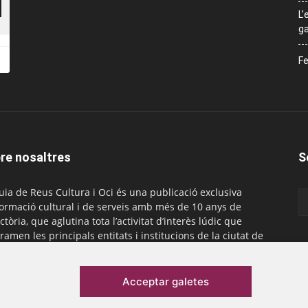
L’
ga
Fe
re nosaltres
S
uia de Reus Cultura i Oci és una publicació exclusiva
formació cultural i de serveis amb més de 10 anys de
ctòria, que aglutina tota l’activitat d’interès lúdic que
ramen les principals entitats i institucions de la ciutat de
. És gratuïta i té una periodicitat mensual.
actar-nos:
comercial@laguiadereus.com
Acceptar galetes