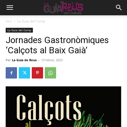
Inici
La Guia del Camp
La Guia del Camp
Jornades Gastronòmiques
‘Calçots al Baix Gaià’
Per
La Guia de Reus
-
13 febrer, 2023