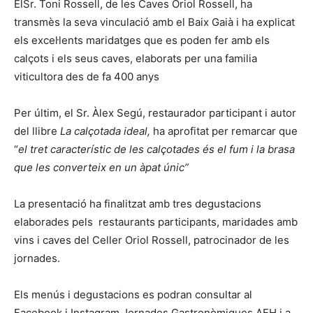
ElSr. Toni Rossell, de les Caves Oriol Rossell, ha
transmès la seva vinculació amb el Baix Gaià i ha explicat
els excel·lents maridatges que es poden fer amb els
calçots i els seus caves, elaborats per una familia
viticultora des de fa 400 anys
Per últim, el Sr. Àlex Segú, restaurador participant i autor
del llibre
La calçotada ideal,
ha aprofitat per remarcar que
“
el tret característic de les calçotades és el fum i la brasa
que les converteix en un àpat únic”
La presentació ha finalitzat amb tres degustacions
elaborades pels restaurants participants, maridades amb
vins i caves del Celler Oriol Rossell, patrocinador de les
jornades.
Els menús i degustacions es podran consultar al
Facebook i Instagram Jornades Gastronòmiques AEH i a