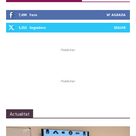
7,490
Fans
M' AGRADA
3,252
Seguidors
SEGUIR
-Publicitat-
-Publicitat-
Actualitat