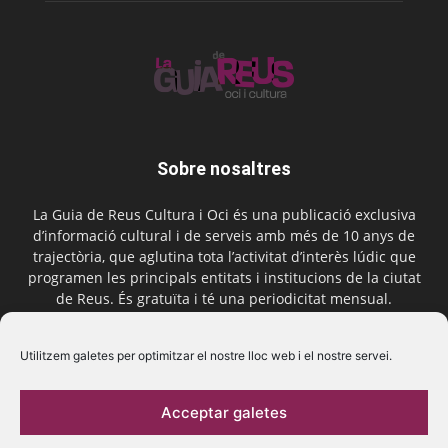
Sobre nosaltres
La Guia de Reus Cultura i Oci és una publicació exclusiva
d’informació cultural i de serveis amb més de 10 anys de
trajectòria, que aglutina tota l’activitat d’interès lúdic que
programen les principals entitats i institucions de la ciutat
de Reus. És gratuïta i té una periodicitat mensual.
Contactar-nos:
comercial@laguiadereus.com
Utilitzem galetes per optimitzar el nostre lloc web i el nostre servei.
Acceptar galetes
Segueix-nos