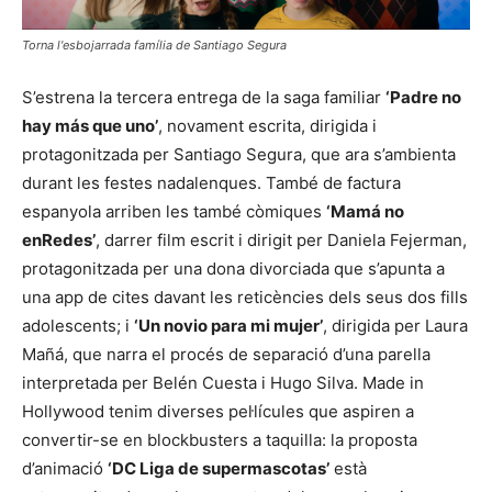
Torna l'esbojarrada família de Santiago Segura
S’estrena la tercera entrega de la saga familiar
‘Padre no
hay más que uno’
, novament escrita, dirigida i
protagonitzada per Santiago Segura, que ara s’ambienta
durant les festes nadalenques. També de factura
espanyola arriben les també còmiques
‘Mamá no
enRedes’
, darrer film escrit i dirigit per Daniela Fejerman,
protagonitzada per una dona divorciada que s’apunta a
una app de cites davant les reticències dels seus dos fills
adolescents; i
‘Un novio para mi mujer’
, dirigida per Laura
Mañá, que narra el procés de separació d’una parella
interpretada per Belén Cuesta i Hugo Silva. Made in
Hollywood tenim diverses pel·lícules que aspiren a
convertir-se en blockbusters a taquilla: la proposta
d’animació
‘DC Liga de supermascotas’
està