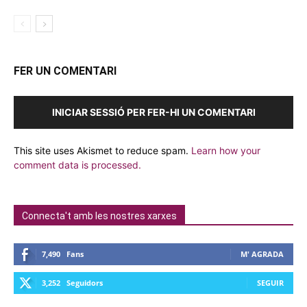
FER UN COMENTARI
INICIAR SESSIÓ PER FER-HI UN COMENTARI
This site uses Akismet to reduce spam.
Learn how your
comment data is processed.
Connecta't amb les nostres xarxes
7,490
Fans
M' AGRADA
3,252
Seguidors
SEGUIR