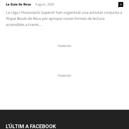
La Guia de Reus
-
3 agost, 2026
0
La Lliga i l’Associació Supera’t han organitzat una activitat conjunta a
l’Espai Boule de Reus per apropar noves formes de lectura
accessibles a través...
-Publicitat-
-Publicitat-
L’ÚLTIM A FACEBOOK