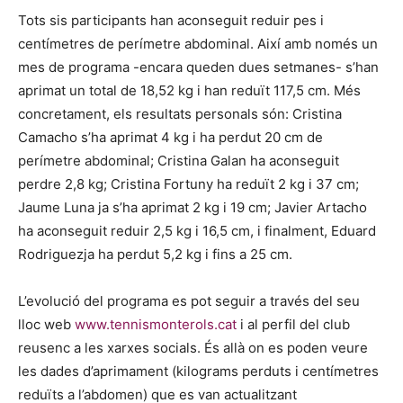
Tots sis participants han aconseguit reduir pes i
centímetres de perímetre abdominal. Així amb només un
mes de programa -encara queden dues setmanes- s’han
aprimat un total de 18,52 kg i han reduït 117,5 cm. Més
concretament, els resultats personals són: Cristina
Camacho s’ha aprimat 4 kg i ha perdut 20 cm de
perímetre abdominal; Cristina Galan ha aconseguit
perdre 2,8 kg; Cristina Fortuny ha reduït 2 kg i 37 cm;
Jaume Luna ja s’ha aprimat 2 kg i 19 cm; Javier Artacho
ha aconseguit reduir 2,5 kg i 16,5 cm, i finalment, Eduard
Rodriguezja ha perdut 5,2 kg i fins a 25 cm.
L’evolució del programa es pot seguir a través del seu
lloc web
www.tennismonterols.cat
i al perfil del club
reusenc a les xarxes socials. És allà on es poden veure
les dades d’aprimament (kilograms perduts i centímetres
reduïts a l’abdomen) que es van actualitzant