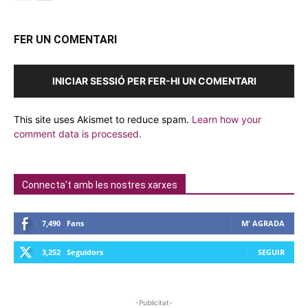
FER UN COMENTARI
INICIAR SESSIÓ PER FER-HI UN COMENTARI
This site uses Akismet to reduce spam.
Learn how your
comment data is processed.
Connecta't amb les nostres xarxes
7,490
Fans
M' AGRADA
3,252
Seguidors
SEGUIR
-Publicitat-