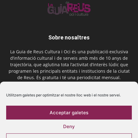
Sobre nosaltres
La Guia de Reus Cultura i Oci és una publicació exclusiva
d’informació cultural i de serveis amb més de 10 anys de
trajectòria, que aglutina tota l’activitat d’interès lúdic que
programen les principals entitats i institucions de la ciutat
de Reus. És gratuïta i té una periodicitat mensual.
Contactar-nos:
comercial@laguiadereus.com
Utilitzem galetes per optimitzar el nostre lloc web i el nostre servei.
Acceptar galetes
Segueix-nos
Deny