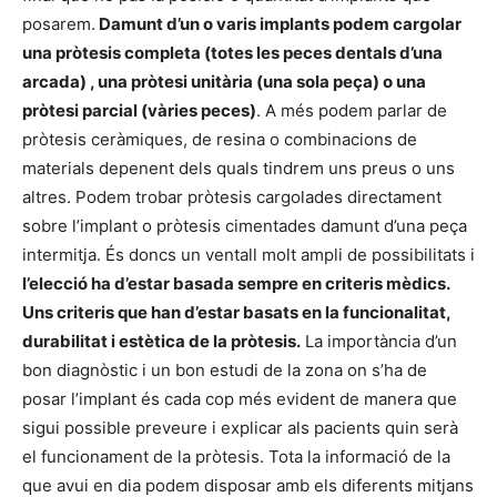
posarem.
Damunt d’un o varis implants podem cargolar
una pròtesis completa (totes les peces dentals d’una
arcada) , una pròtesi unitària (una sola peça) o una
pròtesi parcial (vàries peces)
. A més podem parlar de
pròtesis ceràmiques, de resina o combinacions de
materials depenent dels quals tindrem uns preus o uns
altres. Podem trobar pròtesis cargolades directament
sobre l’implant o pròtesis cimentades damunt d’una peça
intermitja. És doncs un ventall molt ampli de possibilitats i
l’elecció ha d’estar basada sempre en criteris mèdics.
Uns criteris que han d’estar basats en la funcionalitat,
durabilitat i estètica de la pròtesis.
La importància d’un
bon diagnòstic i un bon estudi de la zona on s’ha de
posar l’implant és cada cop més evident de manera que
sigui possible preveure i explicar als pacients quin serà
el funcionament de la pròtesis. Tota la informació de la
que avui en dia podem disposar amb els diferents mitjans