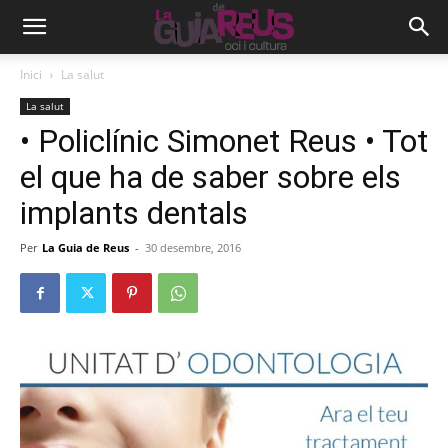
Inici
La salut
La salut
• Policlínic Simonet Reus • Tot
el que ha de saber sobre els
implants dentals
Per
La Guia de Reus
-
30 desembre, 2016