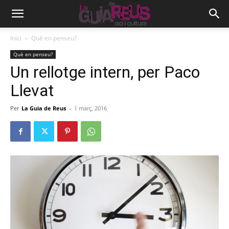
Inici
Què en penseu?
Què en penseu?
Un rellotge intern, per Paco
Llevat
Per
La Guia de Reus
-
1 març, 2016