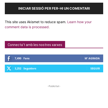
INICIAR SESSIÓ PER FER-HI UN COMENTARI
This site uses Akismet to reduce spam.
Learn how your
comment data is processed.
Connecta't amb les nostres xarxes
7,490
Fans
M' AGRADA
3,252
Seguidors
SEGUIR
-Publicitat-