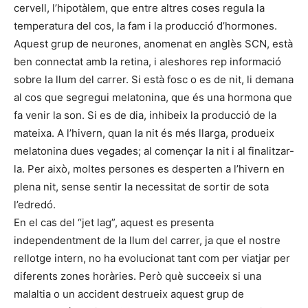
cervell, l’hipotàlem, que entre altres coses regula la
temperatura del cos, la fam i la producció d’hormones.
Aquest grup de neurones, anomenat en anglès SCN, està
ben connectat amb la retina, i aleshores rep informació
sobre la llum del carrer. Si està fosc o es de nit, li demana
al cos que segregui melatonina, que és una hormona que
fa venir la son. Si es de dia, inhibeix la producció de la
mateixa. A l’hivern, quan la nit és més llarga, produeix
melatonina dues vegades; al començar la nit i al finalitzar-
la. Per això, moltes persones es desperten a l’hivern en
plena nit, sense sentir la necessitat de sortir de sota
l’edredó.
En el cas del “jet lag”, aquest es presenta
independentment de la llum del carrer, ja que el nostre
rellotge intern, no ha evolucionat tant com per viatjar per
diferents zones horàries. Però què succeeix si una
malaltia o un accident destrueix aquest grup de