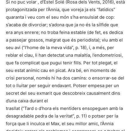
Si no puc volar , d’Estel Solé (Rosa dels Vents, 2016), està
protagonitzada per l’Ànnia, que voreja ja els “fatídics”
quaranta i veu com el seu món s’ha ensulsiat de cop:
s’acaba de divorciar; s’adona que ja no és la sílfide que
era anys enrere; no troba feina estable (de fet, es dedica
a passejar gossos, malgrat que és periodista); viu amb el
seu avi (“l’home de la meva vida”, p. 18), i, a més, per
reblar el clau, li han detectat una malaltia, l’endometriosi,
que fa complicat que pugui tenir fills. Per tot plegat, el
seu estat anímic cau en picat. Ara bé, en moments de
crisi personal, només hi ha dos camins: o ensorrar-se del
tot o lluitar per seguir endavant. Potser empesa per un
secret del seu exmarit que descobreix causalment dins
d’una caixa durant el
trasllat (“Tard o d’hora els mentiders ensopeguen amb la
desagradable pedra de la veritat”, p. 11) o potser per la
força que li inculca el Max, el seu millor amic, l’Ànnia