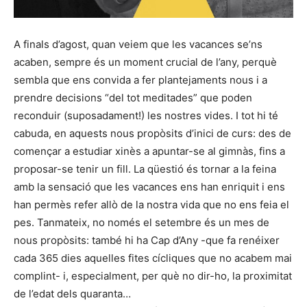
A finals d’agost, quan veiem que les vacances se’ns
acaben, sempre és un moment crucial de l’any, perquè
sembla que ens convida a fer plantejaments nous i a
prendre decisions “del tot meditades” que poden
reconduir (suposadament!) les nostres vides. I tot hi té
cabuda, en aquests nous propòsits d’inici de curs: des de
començar a estudiar xinès a apuntar-se al gimnàs, fins a
proposar-se tenir un fill. La qüestió és tornar a la feina
amb la sensació que les vacances ens han enriquit i ens
han permès refer allò de la nostra vida que no ens feia el
pes. Tanmateix, no només el setembre és un mes de
nous propòsits: també hi ha Cap d’Any -que fa renéixer
cada 365 dies aquelles fites cícliques que no acabem mai
complint- i, especialment, per què no dir-ho, la proximitat
de l’edat dels quaranta…