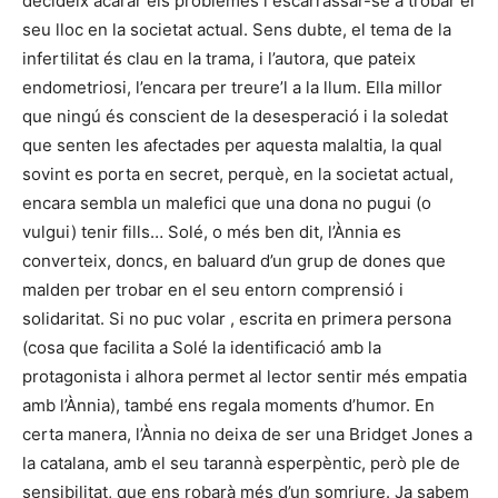
decideix acarar els problemes i escarrassar-se a trobar el
seu lloc en la societat actual. Sens dubte, el tema de la
infertilitat és clau en la trama, i l’autora, que pateix
endometriosi, l’encara per treure’l a la llum. Ella millor
que ningú és conscient de la desesperació i la soledat
que senten les afectades per aquesta malaltia, la qual
sovint es porta en secret, perquè, en la societat actual,
encara sembla un malefici que una dona no pugui (o
vulgui) tenir fills… Solé, o més ben dit, l’Ànnia es
converteix, doncs, en baluard d’un grup de dones que
malden per trobar en el seu entorn comprensió i
solidaritat. Si no puc volar , escrita en primera persona
(cosa que facilita a Solé la identificació amb la
protagonista i alhora permet al lector sentir més empatia
amb l’Ànnia), també ens regala moments d’humor. En
certa manera, l’Ànnia no deixa de ser una Bridget Jones a
la catalana, amb el seu tarannà esperpèntic, però ple de
sensibilitat, que ens robarà més d’un somriure. Ja sabem