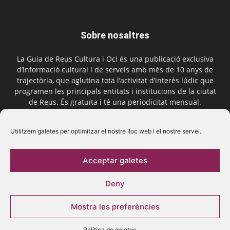
Sobre nosaltres
La Guia de Reus Cultura i Oci és una publicació exclusiva
d’informació cultural i de serveis amb més de 10 anys de
trajectòria, que aglutina tota l’activitat d’interès lúdic que
programen les principals entitats i institucions de la ciutat
de Reus. És gratuïta i té una periodicitat mensual.
Contactar-nos:
comercial@laguiadereus.com
Utilitzem galetes per optimitzar el nostre lloc web i el nostre servei.
Acceptar galetes
Segueix-nos
Deny
Mostra les preferències
Política de galetes