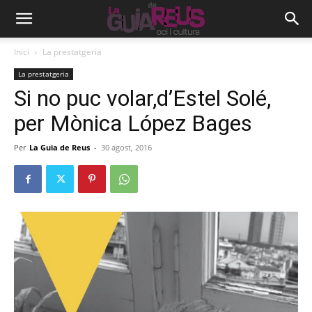
Inici
La prestatgeria
La prestatgeria
Si no puc volar,d’Estel Solé,
per Mònica López Bages
Per
La Guia de Reus
-
30 agost, 2016