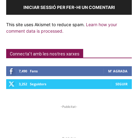
INICIAR SESSIÓ PER FER-HI UN COMENTARI
This site uses Akismet to reduce spam.
Learn how your
comment data is processed.
Connecta't amb les nostres xarxes
7,490
Fans
M' AGRADA
3,252
Seguidors
SEGUIR
-Publicitat-