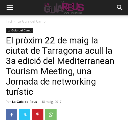
Inici
La Guia del Camp
La Guia del Camp
El pròxim 22 de maig la
ciutat de Tarragona acull la
3a edició del Mediterranean
Tourism Meeting, una
Jornada de networking
turístic
Per
La Guia de Reus
-
18 maig, 2017