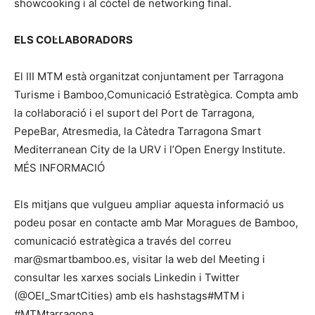
showcooking i al còctel de networking final.
ELS COL·LABORADORS
El III MTM està organitzat conjuntament per Tarragona
Turisme i Bamboo,Comunicació Estratègica. Compta amb
la col·laboració i el suport del Port de Tarragona,
PepeBar, Atresmedia, la Càtedra Tarragona Smart
Mediterranean City de la URV i l’Open Energy Institute.
MÉS INFORMACIÓ
Els mitjans que vulgueu ampliar aquesta informació us
podeu posar en contacte amb Mar Moragues de Bamboo,
comunicació estratègica a través del correu
mar@smartbamboo.es, visitar la web del Meeting i
consultar les xarxes socials Linkedin i Twitter
(@OEI_SmartCities) amb els hashstags#MTM i
#MTMtarragona