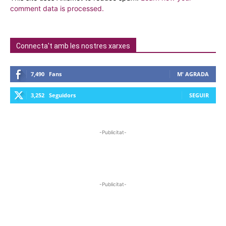
comment data is processed.
Connecta't amb les nostres xarxes
7,490
Fans
M' AGRADA
3,252
Seguidors
SEGUIR
-Publicitat-
-Publicitat-