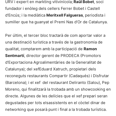
URV i expert en markting vitivinícola;
Raül Bobet
, soci
fundador i enòleg dels cellers Ferrer Bobet i Castell
d’Encús; i la mediàtica
Meritxell Falgueras
, periodista i
sumiller que ha guanyat el Premi Nas d’Or de Catalunya.
Per últim, el tercer bloc tractarà de com aportar valor a
una destinació turística a través de la gastronomia de
qualitat, comptarem amb la participació de
Ramon
Sentmartí
, director gerent de PRODECA (Promotors
d’Exportaciona Agroalimentàries de la Generalitat de
Catalunya); del xefEduard Xatruch, propietari dels
reconeguts restaurants Compartir (Cadaqués) i Disfrutar
(Barcelona); i el xef del restaurant Deliranto (Salou), Pep
Moreno, qui finalitzarà la trobada amb un showcooking en
directe. Algunes de les delícies que el xef prepari seran
degustades per tots elsassistents en el còctel dinar de
networking que posarà punt i final a la trobada turística.