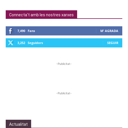
Connecta't amb les nostres xarxes
7,490
Fans
M' AGRADA
3,252
Seguidors
SEGUIR
-Publicitat-
-Publicitat-
Actualitat