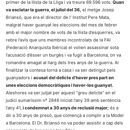
primer de la llista de la Lliga i va treure 69.596 vots.
Quan
va esclatar la guerra, el juliol del 36,
el metge Josep
Briansó, que era el director de l’ Institut Pere Mata,
malgrat haver guanyat les eleccions del mes de febrer
amb el major nombre de vots de la llista d’esquerres, va
rebre l’avís que uns membres incontrolats de la FAI
(Federació Anarquista Ibérica) el volien assassinar sota
l’acusació d’ésser un burgès i va fugír a Barcelona, on va
romandre amagat al llarg dels tres anys de la guerra. Al
finalitzar la contesa tornà a casa i va ser detingut pels
guanyadors i
acusat del delicte d’haver pres part en
unes eleccions democràtiques i haver-les guanyat.
Aleshores va ser jutjat per aquest “greu delicte” en el
judici sumaríssim nº 2846 iniciat l’any 39 amb sentència
l’any 41,
i condemnat a 30 anys de reclusió major;
és a
dir a 30 anys de presó, que començà a complir a la Model
a Barcelona. El Dr. Briansó no va poder assistir a cap dels