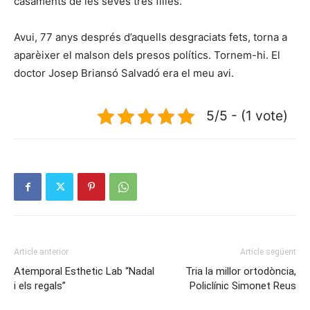
casaments de les seves tres filles.
Avui, 77 anys després d’aquells desgraciats fets, torna a
aparèixer el malson dels presos polítics. Tornem-hi. El
doctor Josep Briansó Salvadó era el meu avi.
5/5 - (1 vote)
Article anterior
Article següent
Atemporal Esthetic Lab “Nadal
Tria la millor ortodòncia,
i els regals”
Policlínic Simonet Reus