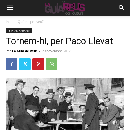
Inici
Què en penseu?
Què en penseu?
Tornem-hi, per Paco Llevat
Per
La Guia de Reus
-
29 novembre, 2017