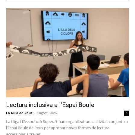
Lectura inclusiva a l’Espai Boule
La Guia de Reus
-
3 agost, 2026
0
La Lliga i l’Associació Supera’t han organitzat una activitat conjunta a
l’Espai Boule de Reus per apropar noves formes de lectura
accessibles a través...