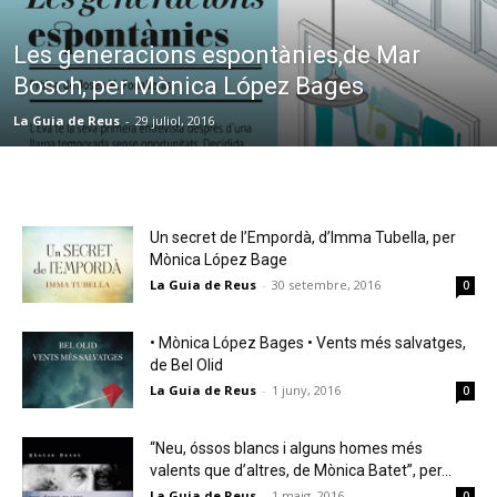
Les generacions espontànies,de Mar
Bosch, per Mònica López Bages
La Guia de Reus
-
29 juliol, 2016
Un secret de l’Empordà, d’Imma Tubella, per
Mònica López Bage
La Guia de Reus
-
30 setembre, 2016
0
• Mònica López Bages • Vents més salvatges,
de Bel Olid
La Guia de Reus
-
1 juny, 2016
0
“Neu, óssos blancs i alguns homes més
valents que d’altres, de Mònica Batet”, per...
La Guia de Reus
-
1 maig, 2016
0