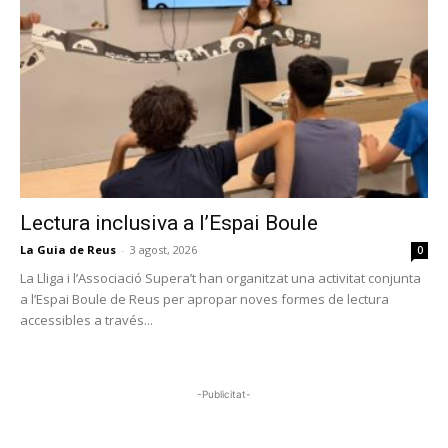
Lectura inclusiva a l’Espai Boule
La Guia de Reus
-
3 agost, 2026
0
La Lliga i l’Associació Supera’t han organitzat una activitat conjunta
a l’Espai Boule de Reus per apropar noves formes de lectura
accessibles a través...
-Publicitat-