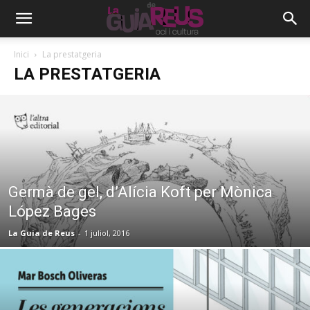
Inici
La prestatgeria
LA PRESTATGERIA
Germà de gel, d’Alícia Koft per Mònica
López Bages
La Guia de Reus
-
1 juliol, 2016