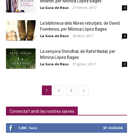
Moliner, per Mònica López Bages
La Guia de Reus
-
27 febrer, 2017
0
La biblioteca dels llibres rebutjats, de David
Foenkinos, per Mònica López Bages
La Guia de Reus
-
28 abril, 2017
0
La senyora Stendhal, de Rafel Nadal, per
Mònica López Bages
La Guia de Reus
-
31 gener, 2017
0
1
2
3
Connecta't amb les nostres xarxes
7,490
Fans
M' AGRADA