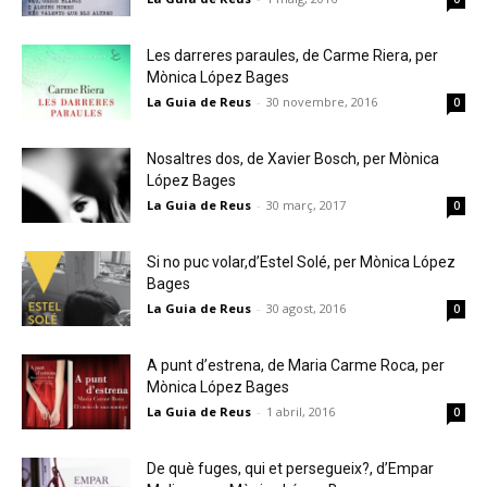
Les darreres paraules, de Carme Riera, per
Mònica López Bages
La Guia de Reus
-
30 novembre, 2016
0
Nosaltres dos, de Xavier Bosch, per Mònica
López Bages
La Guia de Reus
-
30 març, 2017
0
Si no puc volar,d’Estel Solé, per Mònica López
Bages
La Guia de Reus
-
30 agost, 2016
0
A punt d’estrena, de Maria Carme Roca, per
Mònica López Bages
La Guia de Reus
-
1 abril, 2016
0
De què fuges, qui et persegueix?, d’Empar